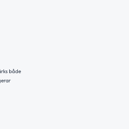
ärks både
gerar