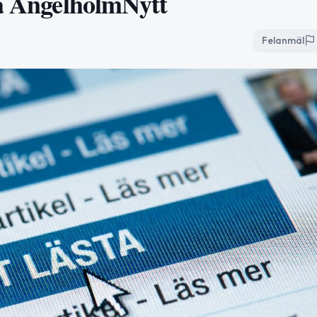
på ÄngelholmNytt
Felanmäl