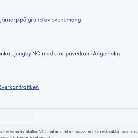
Hjärnarp på grund av evenemang
unka Ljungby NO med stor påverkan i Ängelholm
verkar trafiken
externa datakällor. Vårt mål är alltid att rapportera korrekt, sakligt och relev
ontroller kan fel förekomma.