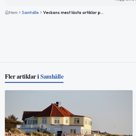
Hem
Samhälle
Veckans mest lästa artiklar på ÄngelholmNytt
Fler artiklar i
Samhälle