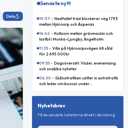
Senaste nytt
Dela
19:07
–
Nedfallet träd blockerar väg 1793
mellan Hjärnarp och Äspenäs
16:42
–
Kollision mellan grävmaskin och
lastbil i Munka-Ljungby, Ängelholm
11:35
–
Villa på Hjärnarpsvägen 68 såld
för 2 695 000kr
09:55
–
Dagsöversikt: Väder, evenemang
och snabba nyheter
06:30
–
Skånetrafiken sätter in extratrafik
och leder om bussar under
Malmöfestivalen
Nyhetsbrev
Få de senaste nyheterna direkt i din inkorg.