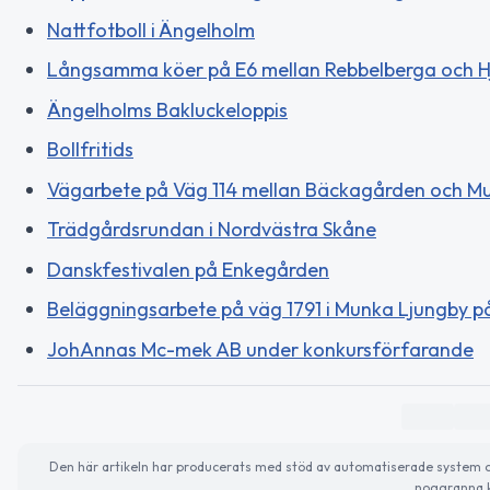
Nattfotboll i Ängelholm
Långsamma köer på E6 mellan Rebbelberga och 
Ängelholms Bakluckeloppis
Bollfritids
Vägarbete på Väg 114 mellan Bäckagården och M
Trädgårdsrundan i Nordvästra Skåne
Danskfestivalen på Enkegården
Beläggningsarbete på väg 1791 i Munka Ljungby på
JohAnnas Mc-mek AB under konkursförfarande
Den här artikeln har producerats med stöd av automatiserade system och 
noggranna k