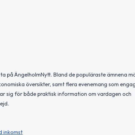
 lästa på ÄngelholmNytt. Bland de populäraste ämnena m
ekonomiska översikter, samt flera evenemang som enga
erar sig för både praktisk information om vardagen och
ejd.
d inkomst