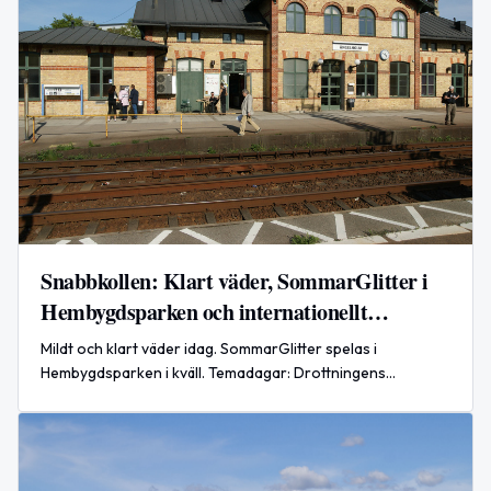
Snabbkollen: Klart väder, SommarGlitter i
Hembygdsparken och internationellt
försvarssamarbete
Mildt och klart väder idag. SommarGlitter spelas i
Hembygdsparken i kväll. Temadagar: Drottningens
namnsdag, Lyckans dag och Internationella kattdagen.
Globalt: nytt försvarsavtal undertecknat.