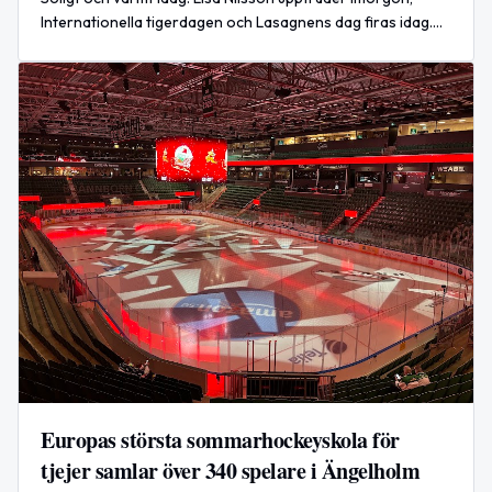
Internationella tigerdagen och Lasagnens dag firas idag.
Aktuella Google-trender och en internationell incident
rapporteras.
Europas största sommarhockeyskola för
tjejer samlar över 340 spelare i Ängelholm