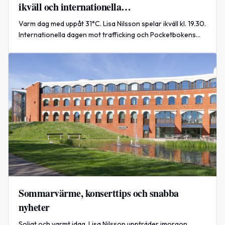
ikväll och internationella
uppmärksammanden
Varm dag med uppåt 31°C. Lisa Nilsson spelar ikväll kl. 19.30.
Internationella dagen mot trafficking och Pocketbokens
dag uppmärksammas i dag.
Sommarvärme, konserttips och snabba
nyheter
Soligt och varmt idag. Lisa Nilsson uppträder imorgon,