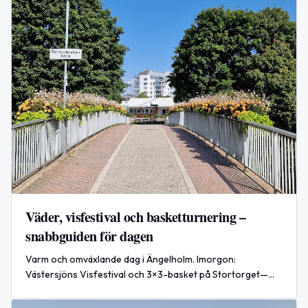
Väder, visfestival och basketturnering –
snabbguiden för dagen
Varm och omväxlande dag i Ängelholm. Imorgon:
Västersjöns Visfestival och 3×3-basket på Stortorget—
samla lag och planera för helgen.