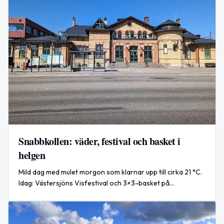
Snabbkollen: väder, festival och basket i
helgen
Mild dag med mulet morgon som klarnar upp till cirka 21 °C.
Idag: Västersjöns Visfestival och 3×3-basket på
Stortorget. Världsnyhet: USA–Iran-attacker i
Hormuzsundet.