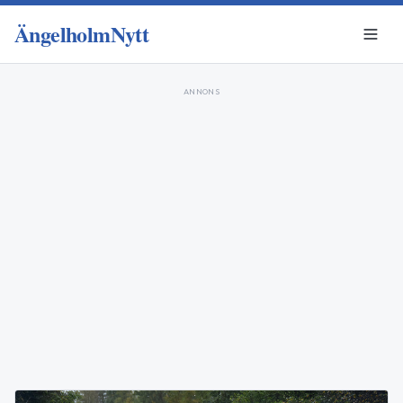
ÄngelholmNytt
ANNONS