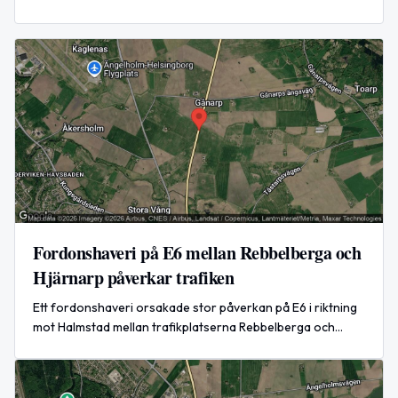
Flera personer skadades och ambulans förde den fallne till
sjukhus. Polisen utreder händelsen.
Fordonshaveri på E6 mellan Rebbelberga och
Hjärnarp påverkar trafiken
Ett fordonshaveri orsakade stor påverkan på E6 i riktning
mot Halmstad mellan trafikplatserna Rebbelberga och
Hjärnarp under eftermiddagen den 8 augusti 2026.