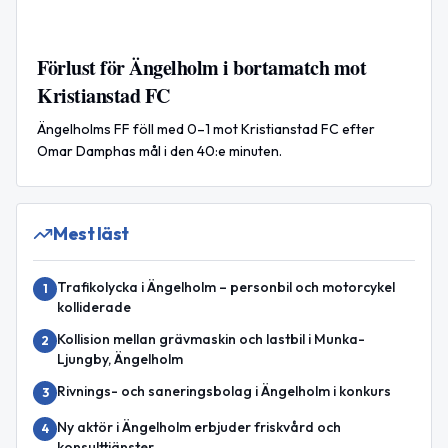
Förlust för Ängelholm i bortamatch mot
Kristianstad FC
Ängelholms FF föll med 0–1 mot Kristianstad FC efter
Omar Damphas mål i den 40:e minuten.
Mest läst
Trafikolycka i Ängelholm – personbil och motorcykel
1
kolliderade
Kollision mellan grävmaskin och lastbil i Munka-
2
Ljungby, Ängelholm
Rivnings- och saneringsbolag i Ängelholm i konkurs
3
Ny aktör i Ängelholm erbjuder friskvård och
4
konsulttjänster