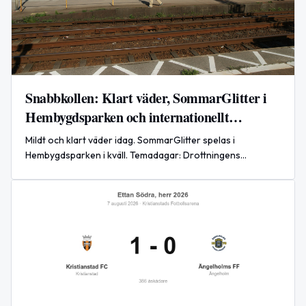
Snabbkollen: Klart väder, SommarGlitter i
Hembygdsparken och internationellt
försvarssamarbete
Mildt och klart väder idag. SommarGlitter spelas i
Hembygdsparken i kväll. Temadagar: Drottningens
namnsdag, Lyckans dag och Internationella kattdagen.
Globalt: nytt försvarsavtal undertecknat.