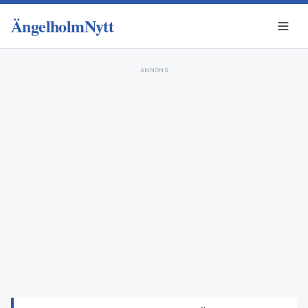
ÄngelholmNytt
ANNONS