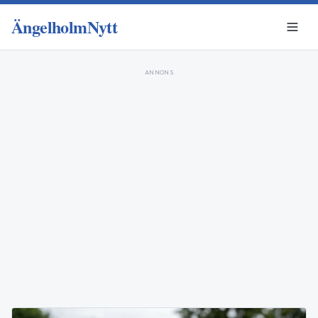
ÄngelholmNytt
ANNONS