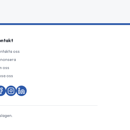
ontakt
ntakta oss
nonsera
 oss
psa oss
slagen.