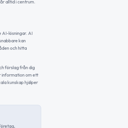
r alltid i centrum.
 AI-lösningar. AI
i snabbare kan
råden och hitta
ch förslag från dig
 information om ett
okala kunskap hjälper
företag,