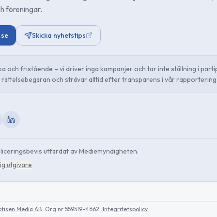
h föreningar.
.se
Skicka nyhetstips
ska och fristående – vi driver inga kampanjer och tar inte ställning i parti
rättelsebegäran och strävar alltid efter transparens i vår rapportering
ubliceringsbevis utfärdat av Mediemyndigheten.
ig utgivare
otisen Media AB
· Org.nr 559519-4662
·
Integritetspolicy