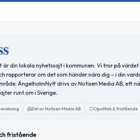
ss
är din lokala nyhetssajt i kommunen. Vi tror på värdet 
ch rapporterar om det som händer nära dig – i din vard
område. ÄngelholmNytt drivs av Notisen Media AB, ett n
ajter runt om i Sverige.
bevakning
Del av Notisen Media AB
Opolitisk & fristående
ch fristående