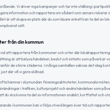
ristående. Vi driver inga kampanjer och tar inte ställning i partipoli
liggöra information och rapportera om sådant som annars riskerar a
 är att skapa en plats där du som läsare enkelt kan ta del av lok
omplicerat sätt.
ter från din kommun
kt vid att rapportera från kommuner och orter där lokalrapportering
tning är att belysa händelser, beslut och initiativ som påverkar 
anför de större städerna. I många samhällen saknas det idag kont
ust där vill vi göra skillnad.
 ofta hamnar i skymundan: föreningsaktiviteter, kommunala möten,
örändringar i trafiken, kulturprojekt och andra händelser som påver
i att du ska kunna ta del av informationen snabbt, kortfattat och ut
rande i kommunen kan vi följa utvecklingen över tid och rapport