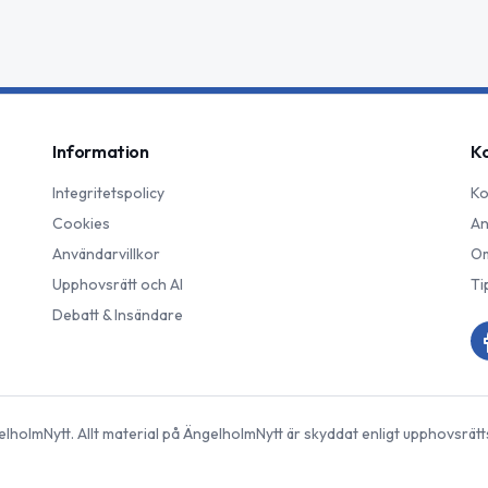
Information
K
Integritetspolicy
Ko
Cookies
An
Användarvillkor
Om
Upphovsrätt och AI
Ti
Debatt & Insändare
elholmNytt
. Allt material på
ÄngelholmNytt
är skyddat enligt upphovsrätt