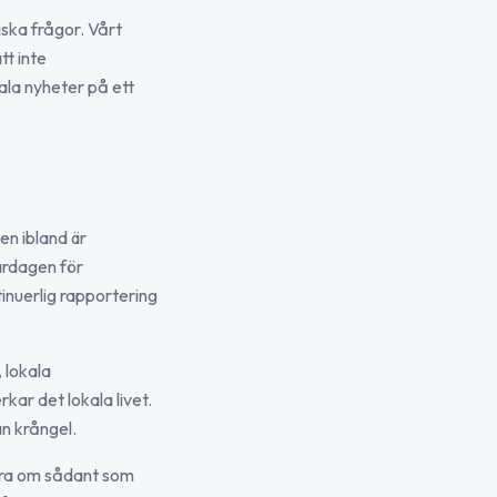
tiska frågor. Vårt
tt inte
ala nyheter på ett
en ibland är
vardagen för
inuerlig rapportering
 lokala
kar det lokala livet.
an krångel.
era om sådant som