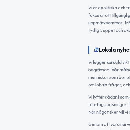
Vi är opolitiska och f
fokus är att tillgäng
uppmärksammas. Målet
tydligt, öppet och ok
Lokala nyhe
Vi lägger särskild vi
begränsad. Vår målsät
människor som bor ut
om lokala frågor, och j
Vi lyfter sådant som
företagssatsningar, f
När något sker vill v
Genom att vara närva