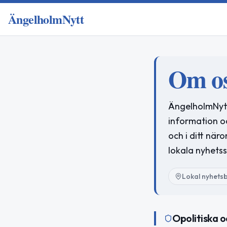
ÄngelholmNytt
Om o
ÄngelholmNytt 
information o
och i ditt när
lokala nyhetss
Lokal nyhets
Opolitiska o