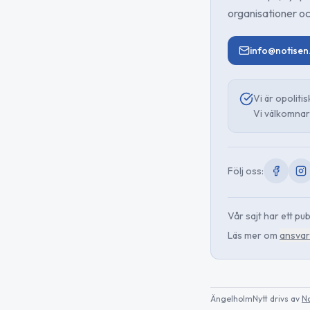
organisationer oc
info@notisen
Vi är opoliti
Vi välkomnar 
Följ oss:
Vår sajt har ett p
Läs mer om
ansvar
ÄngelholmNytt
drivs av
N