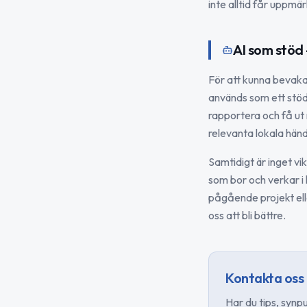
inte alltid får uppmär
AI som stöd
För att kunna bevaka 
används som ett stöd 
rapportera och få ut 
relevanta lokala händ
Samtidigt är inget vi
som bor och verkar 
pågående projekt eller
oss att bli bättre.
Kontakta oss
Har du tips, synp