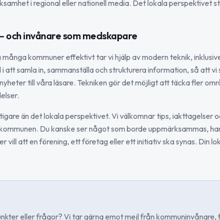
ksamhet i regional eller nationell media. Det lokala perspektivet stå
 – och invånare som medskapare
många kommuner effektivt tar vi hjälp av modern teknik, inklusive
i att samla in, sammanställa och strukturera information, så att v
nyheter till våra läsare. Tekniken gör det möjligt att täcka fler om
elser.
ktigare än det lokala perspektivet. Vi välkomnar tips, iakttagelser o
i kommunen. Du kanske ser något som borde uppmärksammas, har
 vill att en förening, ett företag eller ett initiativ ska synas. Din l
unkter eller frågor? Vi tar gärna emot mejl från kommuninvånare, 