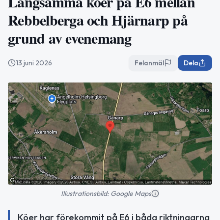
Långsamma köer på E6 mellan
Rebbelberga och Hjärnarp på
grund av evenemang
13 juni 2026
Felanmäl
Dela
Illustrationsbild: Google Maps
Köer har förekommit på E6 i båda riktningarna