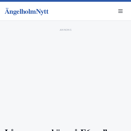
ÄngelholmNytt
ANNONS