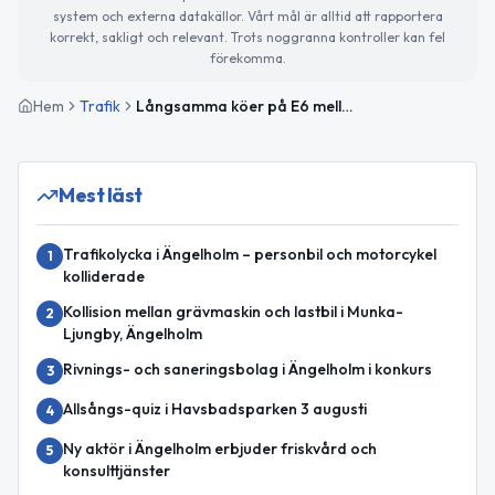
system och externa datakällor. Vårt mål är alltid att rapportera
korrekt, sakligt och relevant. Trots noggranna kontroller kan fel
förekomma.
Hem
Trafik
Långsamma köer på E6 mellan Rebbelberga och Hjärnarp på grund av evenemang
Mest läst
Trafikolycka i Ängelholm – personbil och motorcykel
1
kolliderade
Kollision mellan grävmaskin och lastbil i Munka-
2
Ljungby, Ängelholm
Rivnings- och saneringsbolag i Ängelholm i konkurs
3
Allsångs-quiz i Havsbadsparken 3 augusti
4
Ny aktör i Ängelholm erbjuder friskvård och
5
konsulttjänster