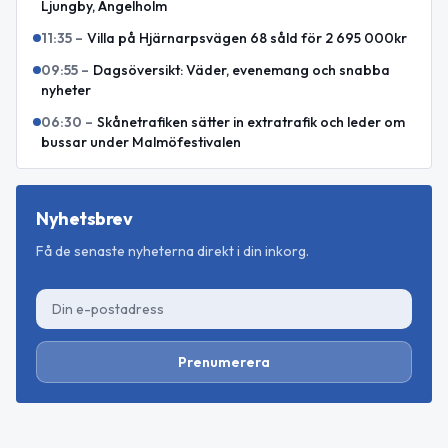
Ljungby, Ängelholm
11:35
–
Villa på Hjärnarpsvägen 68 såld för 2 695 000kr
09:55
–
Dagsöversikt: Väder, evenemang och snabba
nyheter
06:30
–
Skånetrafiken sätter in extratrafik och leder om
bussar under Malmöfestivalen
Nyhetsbrev
Få de senaste nyheterna direkt i din inkorg.
Prenumerera