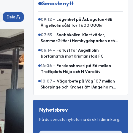
Senaste nytt
Dela
09:12
–
Lägenhet på Åsbogatan 48B i
Ängelholm såld för 1 600 000kr
07:53
–
Snabbkollen: Klart väder,
SommarGlitter i Hembygdsparken och
internationellt försvarssamarbete
06:14
–
Förlust för Ängelholm i
bortamatch mot Kristianstad FC
14:06
–
Fordonshaveri på E6 mellan
Trafikplats Höja och N Varalöv
10:07
–
Vägarbete på Väg 107 mellan
Skörpinge och Kroneslätt i Ängelholm
avslutat
Nyhetsbrev
Få de senaste nyheterna direkt i din inkorg.