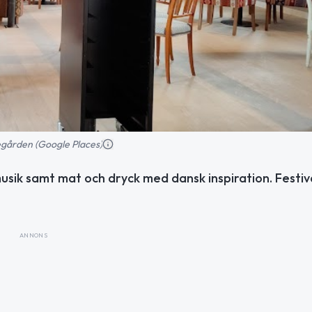
egården (Google Places)
ik samt mat och dryck med dansk inspiration. Festiva
ANNONS