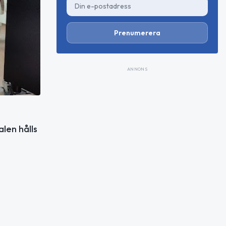
Prenumerera
ANNONS
len hålls