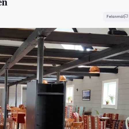
en
Felanmäl