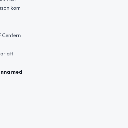
rsson kom
F Centern
bar att
vinna med