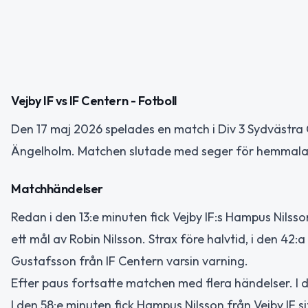
Vejby IF vs IF Centern - Fotboll
Den 17 maj 2026 spelades en match i Div 3 Sydvästra G
Ängelholm. Matchen slutade med seger för hemmalag
Matchhändelser
Redan i den 13:e minuten fick Vejby IF:s Hampus Nilsso
ett mål av Robin Nilsson. Strax före halvtid, i den 42:
Gustafsson från IF Centern varsin varning.
Efter paus fortsatte matchen med flera händelser. I d
I den 58:e minuten fick Hampus Nilsson från Vejby IF si