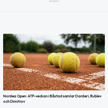
ANNONS
Nordea Open: ATP-veckan i Båstad samlar Darderi, Rublev
och Dimitrov