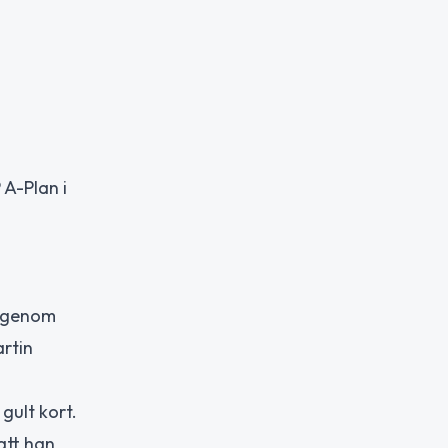
 A-Plan i
en genom
artin
gult kort.
 att han