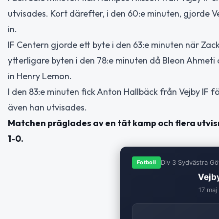
utvisades. Kort därefter, i den 60:e minuten, gjorde
in.
IF Centern gjorde ett byte i den 63:e minuten när Zac
ytterligare byten i den 78:e minuten då Bleon Ahmeti 
in Henry Lemon.
I den 83:e minuten fick Anton Hallbäck från Vejby IF för
även han utvisades.
Matchen präglades av en tät kamp och flera utvisn
1-0.
Div 3 Sydvästra Gö
Fotboll
Vejby
17 maj