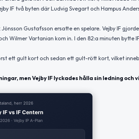
 Vejby IF två byten där Ludvig Svegart och Hampus Ande
k Jönsson Gustafsson ersatte en spelare. Vejby IF gjorde
och Wilmer Vartanian kom in. I den 82:a minuten bytte I
st ett gult kort och sedan ett gult-rött kort, vilket inne
ingar, men Vejby IF lyckades hålla sin ledning och 
taland, herr 2026
 IF vs IF Centern
 2026 · Vejby IP A-Plan