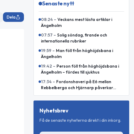
Senaste nytt
Dela
08:24
–
Veckans mest lästa artiklar i
Ängelholm
07:57
–
Solig söndag, firande och
internationella rubriker
19:59
–
Man föll från höghöjdsbana i
Ängelholm
19:42
–
Person föll från höghöjdsbana i
Ängelholm – fördes till sjukhus
17:34
–
Fordonshaveri på E6 mellan
Rebbelberga och Hjärnarp påverkar
trafiken
Nyhetsbrev
Få de senaste nyheterna direkt i din inkorg.