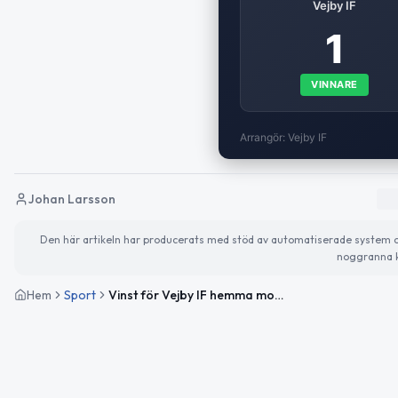
Vejby IF
1
VINNARE
Arrangör: Vejby IF
Johan Larsson
Den här artikeln har producerats med stöd av automatiserade system och 
noggranna k
Hem
Sport
Vinst för Vejby IF hemma mot IF Centern