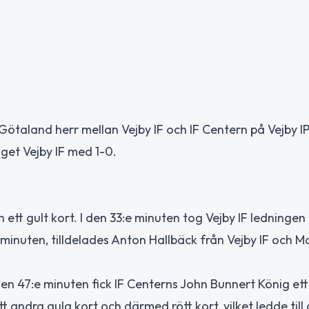
ötaland herr mellan Vejby IF och IF Centern på Vejby IP
et Vejby IF med 1-0.
n ett gult kort. I den 33:e minuten tog Vejby IF ledning
a minuten, tilldelades Anton Hallbäck från Vejby IF och M
en 47:e minuten fick IF Centerns John Bunnert König ett 
tt andra gula kort och därmed rött kort, vilket ledde till