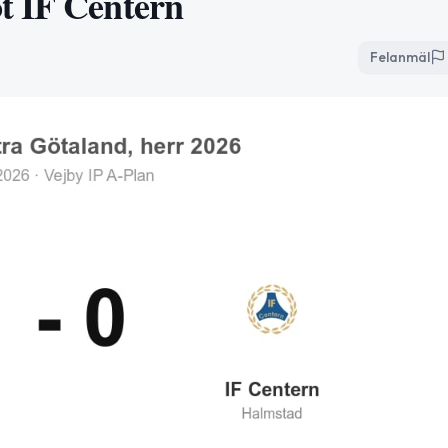
t IF Centern
Felanmäl