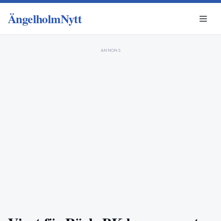
ÄngelholmNytt
ANNONS