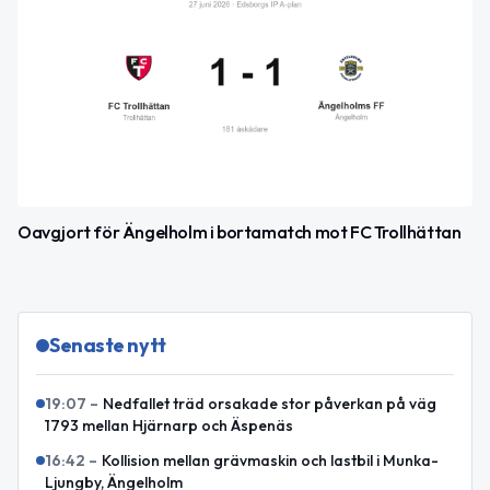
Oavgjort för Ängelholm i bortamatch mot FC Trollhättan
Senaste nytt
19:07
–
Nedfallet träd orsakade stor påverkan på väg
1793 mellan Hjärnarp och Äspenäs
16:42
–
Kollision mellan grävmaskin och lastbil i Munka-
Ljungby, Ängelholm