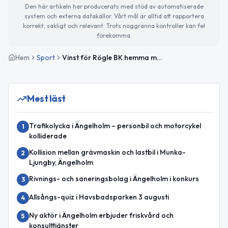
Den här artikeln har producerats med stöd av automatiserade
system och externa datakällor. Vårt mål är alltid att rapportera
korrekt, sakligt och relevant. Trots noggranna kontroller kan fel
förekomma.
Hem
Sport
Vinst för Rögle BK hemma mot Växjö Lakers HC
Mest läst
Trafikolycka i Ängelholm – personbil och motorcykel
1
kolliderade
Kollision mellan grävmaskin och lastbil i Munka-
2
Ljungby, Ängelholm
Rivnings- och saneringsbolag i Ängelholm i konkurs
3
Allsångs-quiz i Havsbadsparken 3 augusti
4
Ny aktör i Ängelholm erbjuder friskvård och
5
konsulttjänster