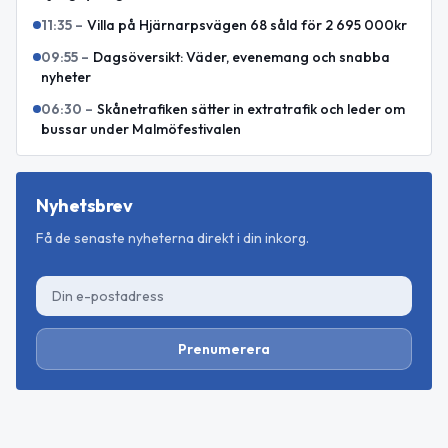
11:35
–
Villa på Hjärnarpsvägen 68 såld för 2 695 000kr
09:55
–
Dagsöversikt: Väder, evenemang och snabba
nyheter
06:30
–
Skånetrafiken sätter in extratrafik och leder om
bussar under Malmöfestivalen
Nyhetsbrev
Få de senaste nyheterna direkt i din inkorg.
Prenumerera