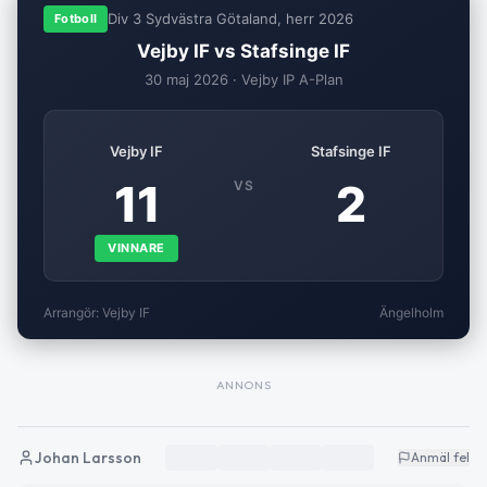
Div 3 Sydvästra Götaland, herr 2026
Fotboll
Vejby IF vs Stafsinge IF
30 maj 2026 · Vejby IP A-Plan
Vejby IF
Stafsinge IF
11
2
VS
VINNARE
Arrangör: Vejby IF
Ängelholm
ANNONS
Johan Larsson
Anmäl fel