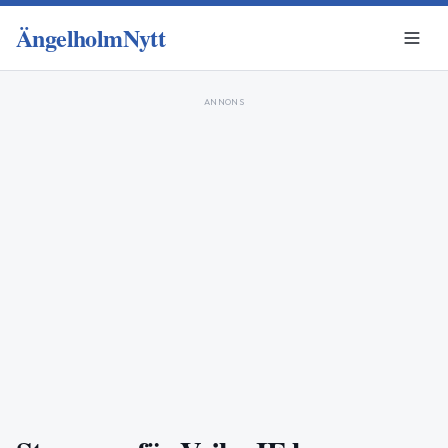
ÄngelholmNytt
ANNONS