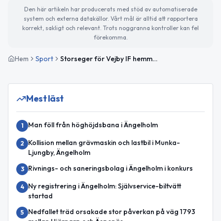
Den här artikeln har producerats med stöd av automatiserade
system och externa datakällor. Vårt mål är alltid att rapportera
korrekt, sakligt och relevant. Trots noggranna kontroller kan fel
förekomma.
Hem
Sport
Storseger för Vejby IF hemma mot Stafsinge IF
Mest läst
Man föll från höghöjdsbana i Ängelholm
1
Kollision mellan grävmaskin och lastbil i Munka-
2
Ljungby, Ängelholm
Rivnings- och saneringsbolag i Ängelholm i konkurs
3
Ny registrering i Ängelholm: Självservice-biltvätt
4
startad
Nedfallet träd orsakade stor påverkan på väg 1793
5