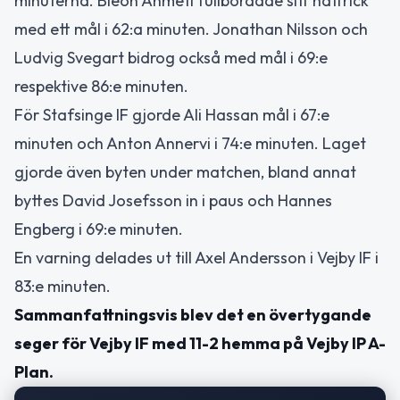
minuterna. Bleon Ahmeti fullbordade sitt hattrick
med ett mål i 62:a minuten. Jonathan Nilsson och
Ludvig Svegart bidrog också med mål i 69:e
respektive 86:e minuten.
För Stafsinge IF gjorde Ali Hassan mål i 67:e
minuten och Anton Annervi i 74:e minuten. Laget
gjorde även byten under matchen, bland annat
byttes David Josefsson in i paus och Hannes
Engberg i 69:e minuten.
En varning delades ut till Axel Andersson i Vejby IF i
83:e minuten.
Sammanfattningsvis blev det en övertygande
seger för Vejby IF med 11-2 hemma på Vejby IP A-
Plan.