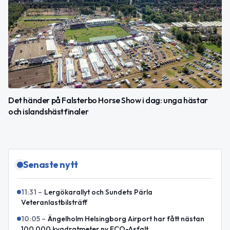
Det händer på Falsterbo Horse Show i dag: unga hästar
och islandshästfinaler
Senaste nytt
11:31
–
Lergökarallyt och Sundets Pärla
Veteranlastbilsträff
10:05
–
Ängelholm Helsingborg Airport har fått nästan
100 000 kvadratmeter ny ECO-Asfalt