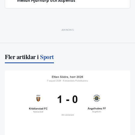
mellan Hjärnarp och Äspenäs
ANNONS
Fler artiklar i
Sport