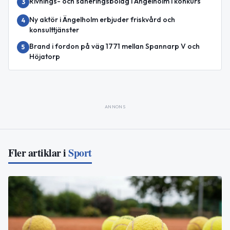
Rivnings- och saneringsbolag i Ängelholm i konkurs
3
Ny aktör i Ängelholm erbjuder friskvård och
4
konsulttjänster
Brand i fordon på väg 1771 mellan Spannarp V och
5
Höjatorp
ANNONS
Fler artiklar i
Sport