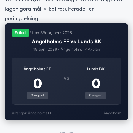
lagen göra mål, vilket resulterade i en
poängdelning.
Ettan Södra, herr 2026
Fotboll
Ängelholms FF vs Lunds BK
19 april 2026 · Ängelholms IP A-plan
Ängelholms FF
Lunds BK
0
0
VS
Oavgjort
Oavgjort
Arrangör: Ängelholms FF
Ängelholm
ANNONS