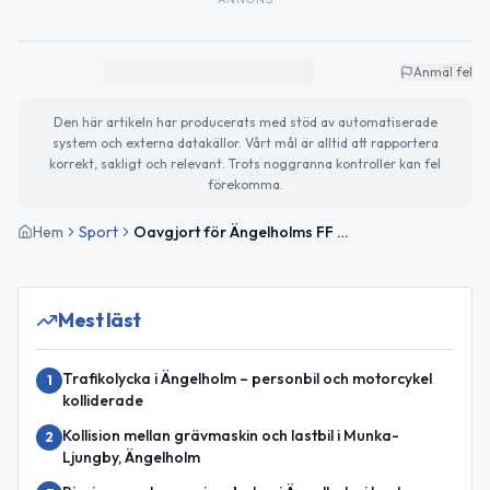
Anmäl fel
Den här artikeln har producerats med stöd av automatiserade
system och externa datakällor. Vårt mål är alltid att rapportera
korrekt, sakligt och relevant. Trots noggranna kontroller kan fel
förekomma.
Hem
Sport
Oavgjort för Ängelholms FF hemma mot Lunds BK
Mest läst
Trafikolycka i Ängelholm – personbil och motorcykel
1
kolliderade
Kollision mellan grävmaskin och lastbil i Munka-
2
Ljungby, Ängelholm