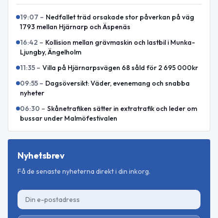
19:07
–
Nedfallet träd orsakade stor påverkan på väg
1793 mellan Hjärnarp och Äspenäs
16:42
–
Kollision mellan grävmaskin och lastbil i Munka-
Ljungby, Ängelholm
11:35
–
Villa på Hjärnarpsvägen 68 såld för 2 695 000kr
09:55
–
Dagsöversikt: Väder, evenemang och snabba
nyheter
06:30
–
Skånetrafiken sätter in extratrafik och leder om
bussar under Malmöfestivalen
Nyhetsbrev
Få de senaste nyheterna direkt i din inkorg.