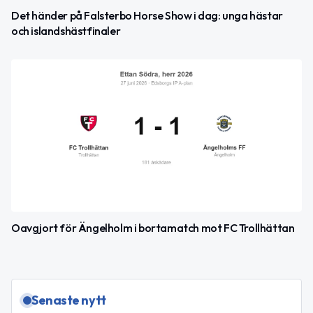
Det händer på Falsterbo Horse Show i dag: unga hästar
och islandshästfinaler
Oavgjort för Ängelholm i bortamatch mot FC Trollhättan
Senaste nytt