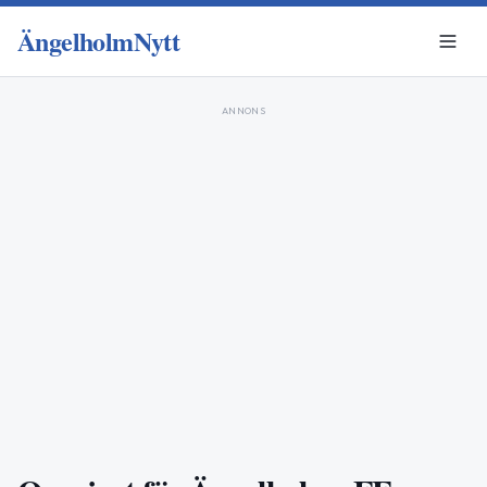
ÄngelholmNytt
ANNONS