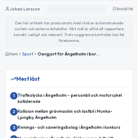
Johan Larsson
Anmäl fel
Den här artikeln har producerats med stöd av automatiserade
system och externa datakällor. Vårt mål är alltid att rapportera
korrekt, sakligt och relevant. Trots noggranna kontroller kan fel
förekomma.
Hem
Sport
Oavgjort för Ängelholm i bortamatch mot FC Trollhättan
Mest läst
Trafikolycka i Ängelholm – personbil och motorcykel
1
kolliderade
Kollision mellan grävmaskin och lastbil i Munka-
2
Ljungby, Ängelholm
Rivnings- och saneringsbolag i Ängelholm i konkurs
3