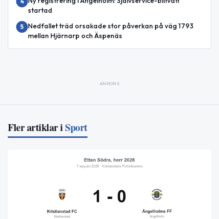
Ny registrering i Ängelholm: Självservice-biltvätt
4
startad
Nedfallet träd orsakade stor påverkan på väg 1793
5
mellan Hjärnarp och Äspenäs
ANNONS
Fler artiklar i
Sport