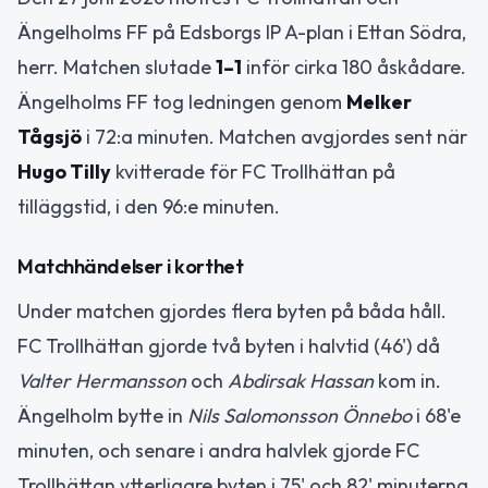
Ängelholms FF på Edsborgs IP A-plan i Ettan Södra,
herr. Matchen slutade
1–1
inför cirka 180 åskådare.
Ängelholms FF tog ledningen genom
Melker
Tågsjö
i 72:a minuten. Matchen avgjordes sent när
Hugo Tilly
kvitterade för FC Trollhättan på
tilläggstid, i den 96:e minuten.
Matchhändelser i korthet
Under matchen gjordes flera byten på båda håll.
FC Trollhättan gjorde två byten i halvtid (46') då
Valter Hermansson
och
Abdirsak Hassan
kom in.
Ängelholm bytte in
Nils Salomonsson Önnebo
i 68'e
minuten, och senare i andra halvlek gjorde FC
Trollhättan ytterligare byten i 75' och 82' minuterna