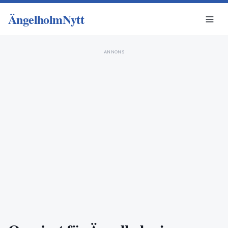
ÄngelholmNytt
ANNONS