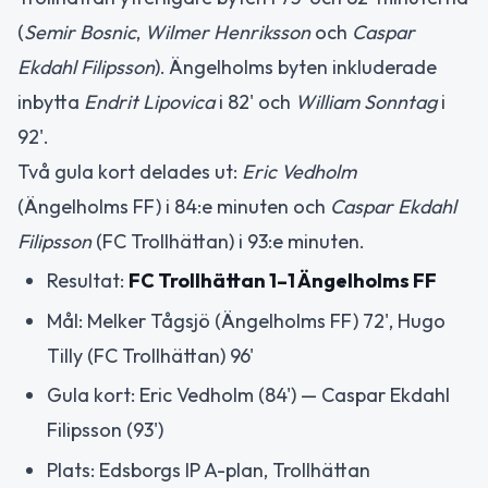
(
Semir Bosnic
,
Wilmer Henriksson
och
Caspar
Ekdahl Filipsson
). Ängelholms byten inkluderade
inbytta
Endrit Lipovica
i 82' och
William Sonntag
i
92'.
Två gula kort delades ut:
Eric Vedholm
(Ängelholms FF) i 84:e minuten och
Caspar Ekdahl
Filipsson
(FC Trollhättan) i 93:e minuten.
Resultat:
FC Trollhättan 1–1 Ängelholms FF
Mål: Melker Tågsjö (Ängelholms FF) 72', Hugo
Tilly (FC Trollhättan) 96'
Gula kort: Eric Vedholm (84') — Caspar Ekdahl
Filipsson (93')
Plats: Edsborgs IP A-plan, Trollhättan