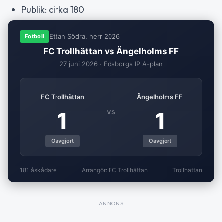
Publik: cirka 180
Ettan Södra, herr 2026
Fotboll
FC Trollhättan vs Ängelholms FF
27 juni 2026 · Edsborgs IP A-plan
FC Trollhättan
Ängelholms FF
1
1
VS
Oavgjort
Oavgjort
181 åskådare
Arrangör: FC Trollhättan
Trollhättan
ANNONS