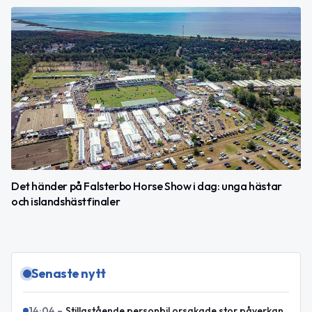
Det händer på Falsterbo Horse Show i dag: unga hästar
och islandshästfinaler
Senaste nytt
14:04
–
Stillastående personbil orsakade stor påverkan