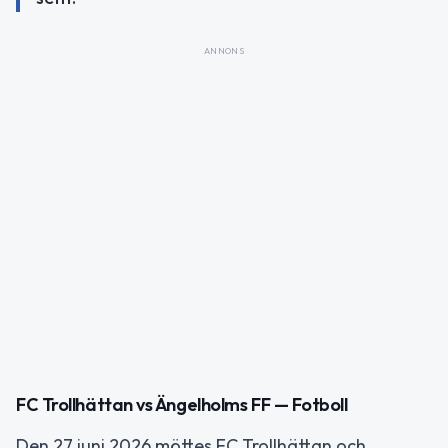
ANNONS
FC Trollhättan vs Ängelholms FF — Fotboll
Den 27 juni 2026 möttes FC Trollhättan och