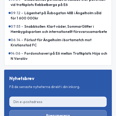
vid trafikplats Rebbelberga på E6
09:12
–
Lägenhet på Åsbogatan 48B i Ängelholm såld
för 1 600 000kr
07:53
–
Snabbkollen: Klart väder, SommarGlitter i
Hembygdsparken och internationellt försvarssamarbete
06:14
–
Förlust för Ängelholm i bortamatch mot
Kristianstad FC
14:06
–
Fordonshaveri på E6 mellan Trafikplats Höja och
N Varalöv
Nyhetsbrev
Få de senaste nyheterna direkt i din inkorg.
Prenumerera