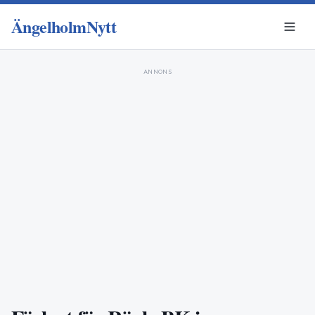
ÄngelholmNytt
ANNONS