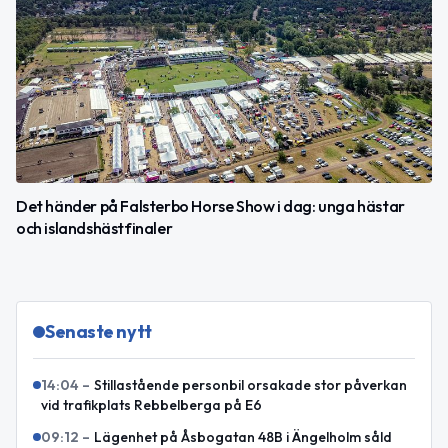
Det händer på Falsterbo Horse Show i dag: unga hästar
och islandshästfinaler
Senaste nytt
14:04
–
Stillastående personbil orsakade stor påverkan
vid trafikplats Rebbelberga på E6
09:12
–
Lägenhet på Åsbogatan 48B i Ängelholm såld