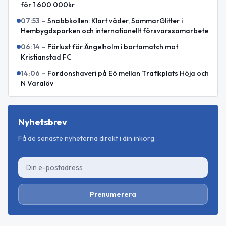
för 1 600 000kr
07:53
–
Snabbkollen: Klart väder, SommarGlitter i
Hembygdsparken och internationellt försvarssamarbete
06:14
–
Förlust för Ängelholm i bortamatch mot
Kristianstad FC
14:06
–
Fordonshaveri på E6 mellan Trafikplats Höja och
N Varalöv
Nyhetsbrev
Få de senaste nyheterna direkt i din inkorg.
Prenumerera