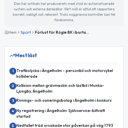
Den här artikeln har producerats med stöd av automatiserade
system och externa datakällor. Vårt mål är alltid att rapportera
korrekt, sakligt och relevant. Trots noggranna kontroller kan fel
förekomma.
Hem
Sport
Förlust för Rögle BK i bortamatch mot Frölunda HC
Mest läst
Trafikolycka i Ängelholm – personbil och motorcykel
1
kolliderade
Kollision mellan grävmaskin och lastbil i Munka-
2
Ljungby, Ängelholm
Rivnings- och saneringsbolag i Ängelholm i konkurs
3
Ny registrering i Ängelholm: Självservice-biltvätt
4
startad
Nedfallet träd orsakade stor påverkan på väg 1793
5