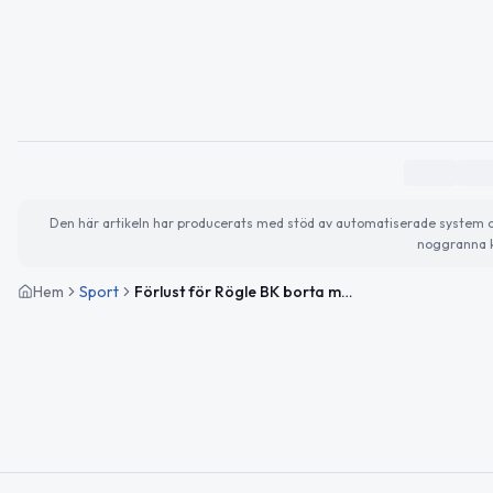
Den här artikeln har producerats med stöd av automatiserade system och 
noggranna k
Hem
Sport
Förlust för Rögle BK borta mot Frölunda HC