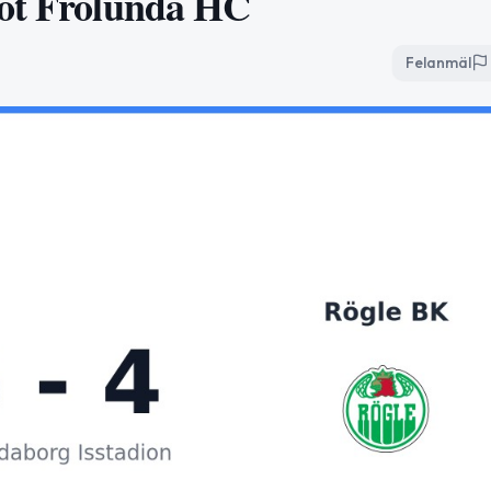
mot Frölunda HC
Felanmäl