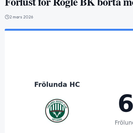
Förlust för Rögle BK borta 
2 mars 2026