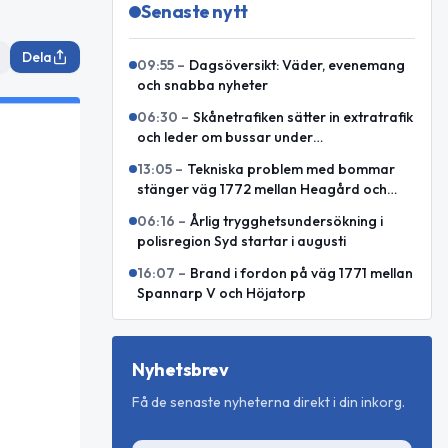
Senaste nytt
Dela
09:55
–
Dagsöversikt: Väder, evenemang
och snabba nyheter
06:30
–
Skånetrafiken sätter in extratrafik
och leder om bussar under
Malmöfestivalen
13:05
–
Tekniska problem med bommar
stänger väg 1772 mellan Heagård och
Björnekulla hed
06:16
–
Årlig trygghetsundersökning i
polisregion Syd startar i augusti
16:07
–
Brand i fordon på väg 1771 mellan
Spannarp V och Höjatorp
Nyhetsbrev
Få de senaste nyheterna direkt i din inkorg.