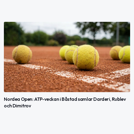
Nordea Open: ATP-veckan i Båstad samlar Darderi, Rublev
och Dimitrov