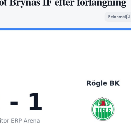
t Brynäs IF efter förlängning
Felanmäl