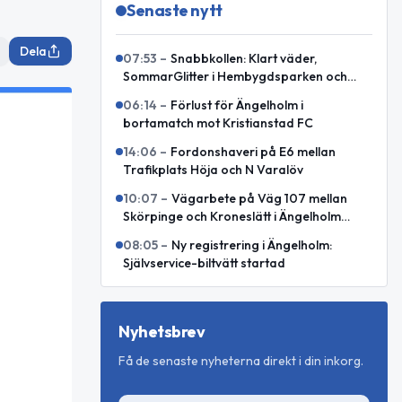
Senaste nytt
Dela
07:53
–
Snabbkollen: Klart väder,
SommarGlitter i Hembygdsparken och
internationellt försvarssamarbete
06:14
–
Förlust för Ängelholm i
bortamatch mot Kristianstad FC
14:06
–
Fordonshaveri på E6 mellan
Trafikplats Höja och N Varalöv
10:07
–
Vägarbete på Väg 107 mellan
Skörpinge och Kroneslätt i Ängelholm
avslutat
08:05
–
Ny registrering i Ängelholm:
Självservice-biltvätt startad
Nyhetsbrev
Få de senaste nyheterna direkt i din inkorg.