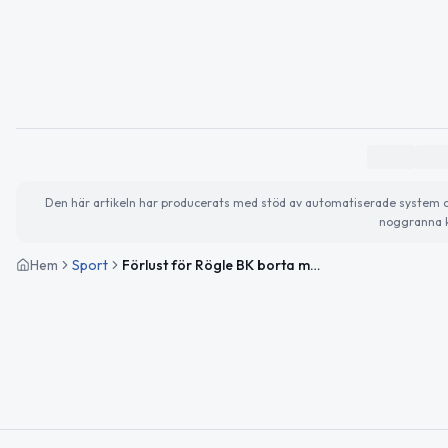
Den här artikeln har producerats med stöd av automatiserade system och 
noggranna k
Hem
Sport
Förlust för Rögle BK borta mot Brynäs IF efter förlängning