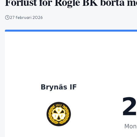
Förlust för Rögle BK borta mo
27 februari 2026