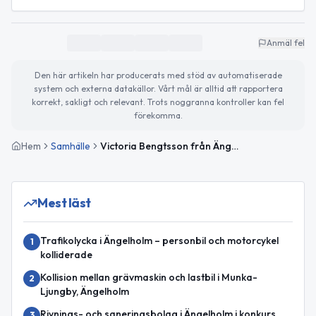
Anmäl fel
Den här artikeln har producerats med stöd av automatiserade
system och externa datakällor. Vårt mål är alltid att rapportera
korrekt, sakligt och relevant. Trots noggranna kontroller kan fel
förekomma.
Hem
Samhälle
Victoria Bengtsson från Ängelholm tävlar om titeln Årets Offentliga Ekokock
Mest läst
Trafikolycka i Ängelholm – personbil och motorcykel
1
kolliderade
Kollision mellan grävmaskin och lastbil i Munka-
2
Ljungby, Ängelholm
Rivnings- och saneringsbolag i Ängelholm i konkurs
3