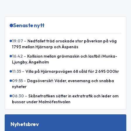
Senaste nytt
19:07
–
Nedfallet träd orsakade stor påverkan på väg
1793 mellan Hjärnarp och Äspenäs
16:42
–
Kollision mellan grävmaskin och lastbil i Munka-
Ljungby, Ängelholm
11:35
–
Villa på Hjärnarpsvägen 68 såld för 2 695 000kr
09:55
–
Dagsöversikt: Väder, evenemang och snabba
nyheter
06:30
–
Skånetrafiken sätter in extratrafik och leder om
bussar under Malmöfestivalen
Nyhetsbrev