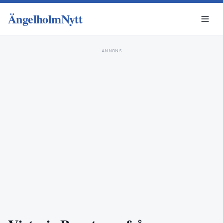
ÄngelholmNytt
ANNONS