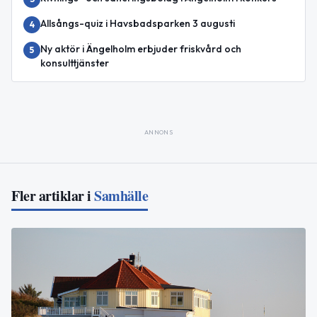
Allsångs-quiz i Havsbadsparken 3 augusti
4
Ny aktör i Ängelholm erbjuder friskvård och
5
konsulttjänster
ANNONS
Fler artiklar i
Samhälle