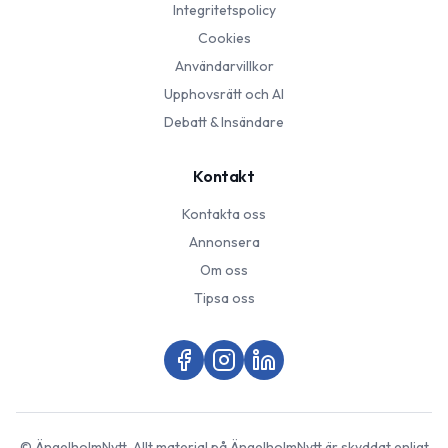
Integritetspolicy
Cookies
Användarvillkor
Upphovsrätt och AI
Debatt & Insändare
Kontakt
Kontakta oss
Annonsera
Om oss
Tipsa oss
©
ÄngelholmNytt
. Allt material på
ÄngelholmNytt
är skyddat enligt