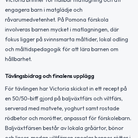
engagera barn i matglädje och
råvarumedvetenhet. På Pomona förskola
involveras barnen mycket i matlagningen, där
fokus ligger på svinnsmarta måltider, lokal odling
och måltidspedagogik för att lära barnen om
hållbarhet.
Tävlingsbidrag och finalens upplägg
För tävlingen har Victoria skickat in ett recept på
en 50/50-biff gjord på baljväxtfärs och viltfärs,
serverad med matvete, yoghurt samt rostade
rödbetor och morötter, anpassat för förskolebarn.
Baljväxtfärsen består av lokala gråärtor, bönor
och linser, medan viltfärsen speglar hennes rötter i