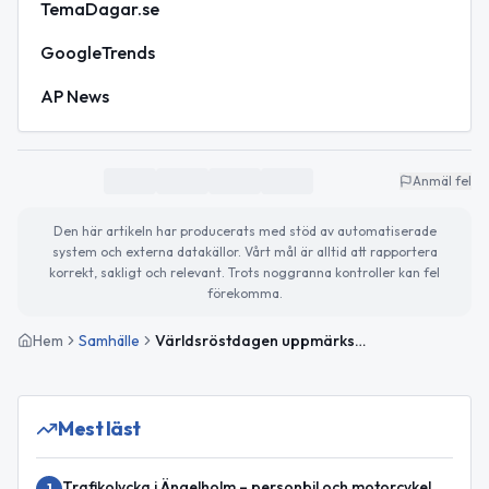
TemaDagar.se
GoogleTrends
AP News
Anmäl fel
Den här artikeln har producerats med stöd av automatiserade
system och externa datakällor. Vårt mål är alltid att rapportera
korrekt, sakligt och relevant. Trots noggranna kontroller kan fel
förekomma.
Hem
Samhälle
Världsröstdagen uppmärksammas – så blir vädret idag
Mest läst
Trafikolycka i Ängelholm – personbil och motorcykel
1