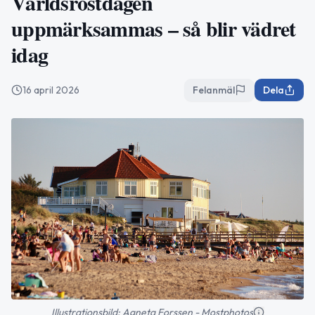
Världsröstdagen
uppmärksammas – så blir vädret
idag
16 april 2026
Felanmäl
Dela
Illustrationsbild: Agneta Forssen - Mostphotos