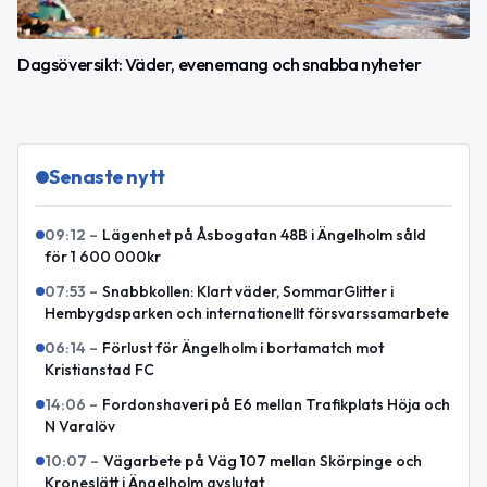
Dagsöversikt: Väder, evenemang och snabba nyheter
Senaste nytt
09:12
–
Lägenhet på Åsbogatan 48B i Ängelholm såld
för 1 600 000kr
07:53
–
Snabbkollen: Klart väder, SommarGlitter i
Hembygdsparken och internationellt försvarssamarbete
06:14
–
Förlust för Ängelholm i bortamatch mot
Kristianstad FC
14:06
–
Fordonshaveri på E6 mellan Trafikplats Höja och
N Varalöv
10:07
–
Vägarbete på Väg 107 mellan Skörpinge och
Kroneslätt i Ängelholm avslutat