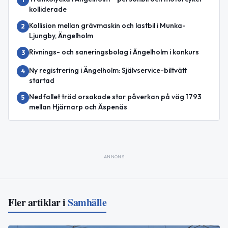
kolliderade
Kollision mellan grävmaskin och lastbil i Munka-
2
Ljungby, Ängelholm
Rivnings- och saneringsbolag i Ängelholm i konkurs
3
Ny registrering i Ängelholm: Självservice-biltvätt
4
startad
Nedfallet träd orsakade stor påverkan på väg 1793
5
mellan Hjärnarp och Äspenäs
ANNONS
Fler artiklar i
Samhälle