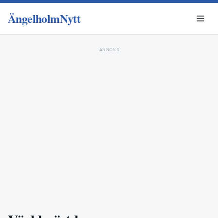
ÄngelholmNytt
ANNONS