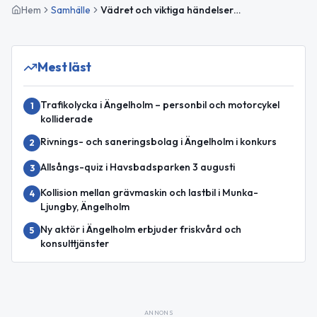
Hem
Samhälle
Vädret och viktiga händelser i Ängelholm idag
Mest läst
Trafikolycka i Ängelholm – personbil och motorcykel
1
kolliderade
Rivnings- och saneringsbolag i Ängelholm i konkurs
2
Allsångs-quiz i Havsbadsparken 3 augusti
3
Kollision mellan grävmaskin och lastbil i Munka-
4
Ljungby, Ängelholm
Ny aktör i Ängelholm erbjuder friskvård och
5
konsulttjänster
ANNONS