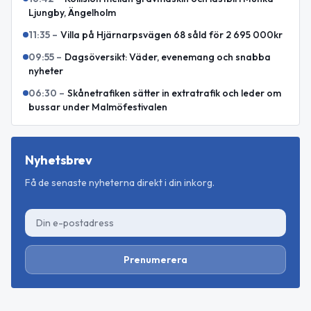
Ljungby, Ängelholm
11:35
–
Villa på Hjärnarpsvägen 68 såld för 2 695 000kr
09:55
–
Dagsöversikt: Väder, evenemang och snabba
nyheter
06:30
–
Skånetrafiken sätter in extratrafik och leder om
bussar under Malmöfestivalen
Nyhetsbrev
Få de senaste nyheterna direkt i din inkorg.
Prenumerera