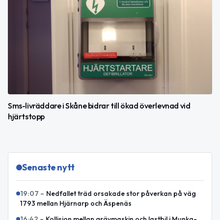
Sms-livräddare i Skåne bidrar till ökad överlevnad vid
hjärtstopp
Senaste nytt
19:07
–
Nedfallet träd orsakade stor påverkan på väg
1793 mellan Hjärnarp och Äspenäs
16:42
–
Kollision mellan grävmaskin och lastbil i Munka-