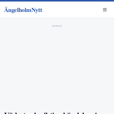
ÄngelholmNytt
ANNONS