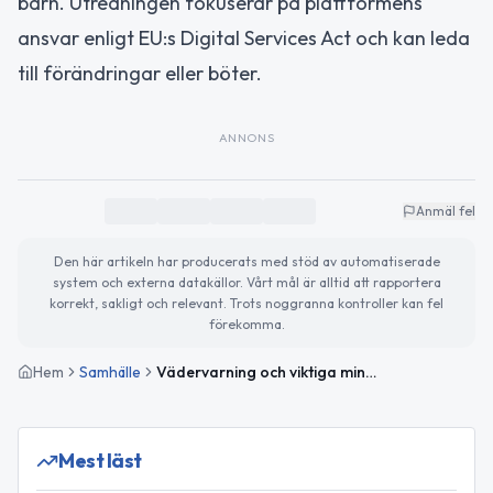
barn. Utredningen fokuserar på plattformens
ansvar enligt EU:s Digital Services Act och kan leda
till förändringar eller böter.
ANNONS
Anmäl fel
Den här artikeln har producerats med stöd av automatiserade
system och externa datakällor. Vårt mål är alltid att rapportera
korrekt, sakligt och relevant. Trots noggranna kontroller kan fel
förekomma.
Hem
Samhälle
Vädervarning och viktiga minnesdagar den 27 januari
Mest läst