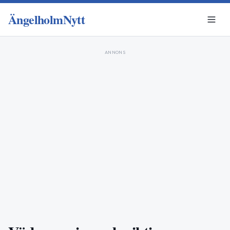
ÄngelholmNytt
ANNONS