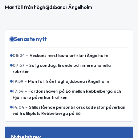
Man föll från höghöjdsbana i Ängelholm
Senaste nytt
08:24
–
Veckans mest lästa artiklar i Ängelholm
07:57
–
Solig söndag, firande och internationella
rubriker
19:59
–
Man föll från höghöjdsbana i Ängelholm
17:34
–
Fordonshaveri på E6 mellan Rebbelberga och
Hjärnarp påverkar trafiken
14:04
–
Stillastående personbil orsakade stor påverkan
vid trafikplats Rebbelberga på E6
Nyhetsbrev