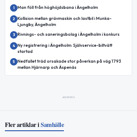
Man föll från höghöjdsbana i Ängelholm
1
Kollision mellan grävmaskin och lastbil i Munka-
2
Ljungby, Ängelholm
Rivnings- och saneringsbolag i Ängelholm i konkurs
3
Ny registrering i Ängelholm: Självservice-biltvätt
4
startad
Nedfallet träd orsakade stor påverkan på väg 1793
5
mellan Hjärnarp och Äspenäs
ANNONS
Fler artiklar i
Samhälle