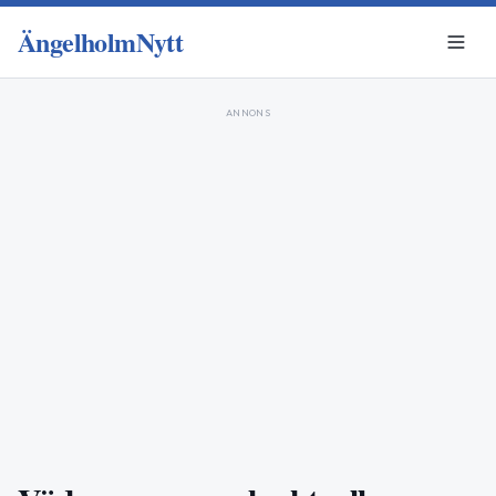
ÄngelholmNytt
ANNONS