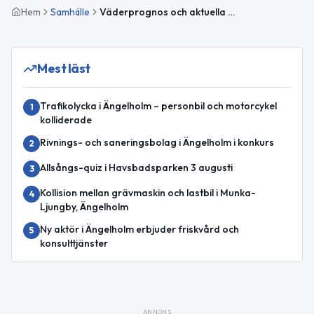
Hem
Samhälle
Väderprognos och aktuella händelser i Ängelholm
Mest läst
Trafikolycka i Ängelholm – personbil och motorcykel
1
kolliderade
Rivnings- och saneringsbolag i Ängelholm i konkurs
2
Allsångs-quiz i Havsbadsparken 3 augusti
3
Kollision mellan grävmaskin och lastbil i Munka-
4
Ljungby, Ängelholm
Ny aktör i Ängelholm erbjuder friskvård och
5
konsulttjänster
ANNONS