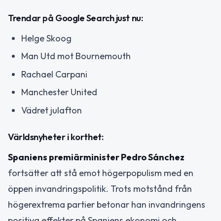
Trendar på Google Search just nu:
Helge Skoog
Man Utd mot Bournemouth
Rachael Carpani
Manchester United
Vädret julafton
Världsnyheter i korthet:
Spaniens premiärminister Pedro Sánchez
fortsätter att stå emot högerpopulism med en
öppen invandringspolitik. Trots motstånd från
högerextrema partier betonar han invandringens
positiva effekter på Spaniens ekonomi och