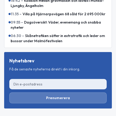
16:42
–
Kollision mellan grävmaskin och lastbil i Munka-
Ljungby, Ängelholm
11:35
–
Villa på Hjärnarpsvägen 68 såld för 2 695 000kr
09:55
–
Dagsöversikt: Väder, evenemang och snabba
nyheter
06:30
–
Skånetrafiken sätter in extratrafik och leder om
bussar under Malmöfestivalen
Nyhetsbrev
Få de senaste nyheterna direkt i din inkorg.
Prenumerera