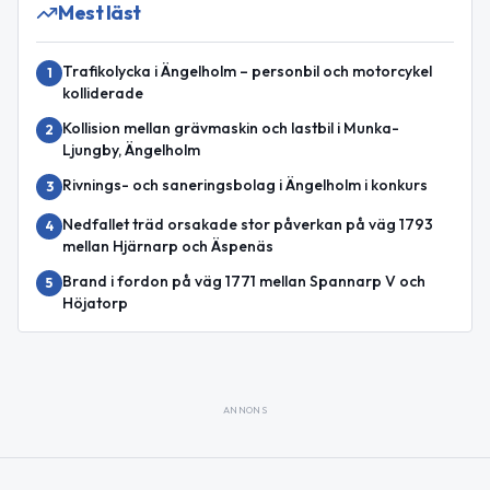
Mest läst
Trafikolycka i Ängelholm – personbil och motorcykel
1
kolliderade
Kollision mellan grävmaskin och lastbil i Munka-
2
Ljungby, Ängelholm
Rivnings- och saneringsbolag i Ängelholm i konkurs
3
Nedfallet träd orsakade stor påverkan på väg 1793
4
mellan Hjärnarp och Äspenäs
Brand i fordon på väg 1771 mellan Spannarp V och
5
Höjatorp
ANNONS