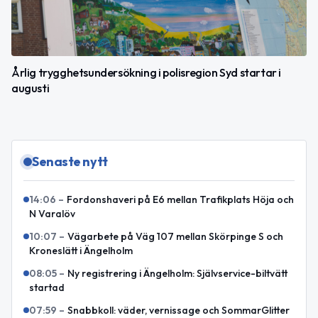
Årlig trygghetsundersökning i polisregion Syd startar i
augusti
Senaste nytt
14:06
–
Fordonshaveri på E6 mellan Trafikplats Höja och
N Varalöv
10:07
–
Vägarbete på Väg 107 mellan Skörpinge S och
Kroneslätt i Ängelholm
08:05
–
Ny registrering i Ängelholm: Självservice-biltvätt
startad
07:59
–
Snabbkoll: väder, vernissage och SommarGlitter