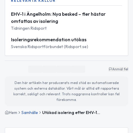
RELEVANTA KÄLLOR
EHV-1 i Ängelholm: Nya besked – fler hästar
omfattas av isolering
Tidningen Ridsport
Isoleringsrekommendation utökas
Svenska Ridsportförbundet (Ridsport.se)
Anmäl fel
Den här artikeln har producerats med stöd av automatiserade
system och externa datakällor. Vårt mål är alltid att rapportera
korrekt, sakligt och relevant. Trots noggranna kontroller kan fel
förekomma.
Hem
Samhälle
Utökad isolering efter EHV-1-fall i Ängelholm