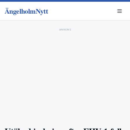
ÄngelholmNytt
ANNONS