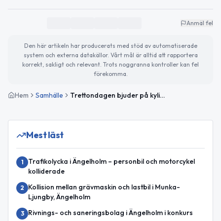
Anmäl fel
Den här artikeln har producerats med stöd av automatiserade
system och externa datakällor. Vårt mål är alltid att rapportera
korrekt, sakligt och relevant. Trots noggranna kontroller kan fel
förekomma.
Hem
Samhälle
Trettondagen bjuder på kyligt väder och viktiga internationella nyheter
Mest läst
Trafikolycka i Ängelholm – personbil och motorcykel
1
kolliderade
Kollision mellan grävmaskin och lastbil i Munka-
2
Ljungby, Ängelholm
Rivnings- och saneringsbolag i Ängelholm i konkurs
3