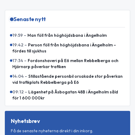
Senaste nytt
19:59
–
Man föll från höghöjdsbana i Ängelholm
19:42
–
Person föll från höghöjdsbana i Ängelholm –
fördes till sjukhus
17:34
–
Fordonshaveri på E6 mellan Rebbelberga och
Hjärnarp påverkar trafiken
14:04
–
Stillastående personbil orsakade stor påverkan
vid trafikplats Rebbelberga på E6
09:12
–
Lägenhet på Åsbogatan 48B i Ängelholm såld
för 1 600 000kr
Nyhetsbrev
Få de senaste nyheterna direkt i din inkorg.