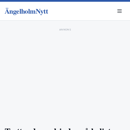
ÄngelholmNytt
ANNONS