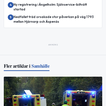
Ny registrering i Ängelholm: Självservice-biltvätt
4
startad
Nedfallet träd orsakade stor påverkan på väg 1793
5
mellan Hjärnarp och Äspenäs
ANNONS
Fler artiklar i
Samhälle