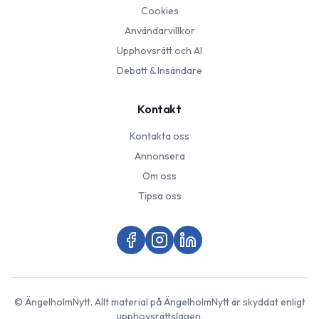
Cookies
Användarvillkor
Upphovsrätt och AI
Debatt & Insändare
Kontakt
Kontakta oss
Annonsera
Om oss
Tipsa oss
©
ÄngelholmNytt
. Allt material på
ÄngelholmNytt
är skyddat enligt
upphovsrättslagen.