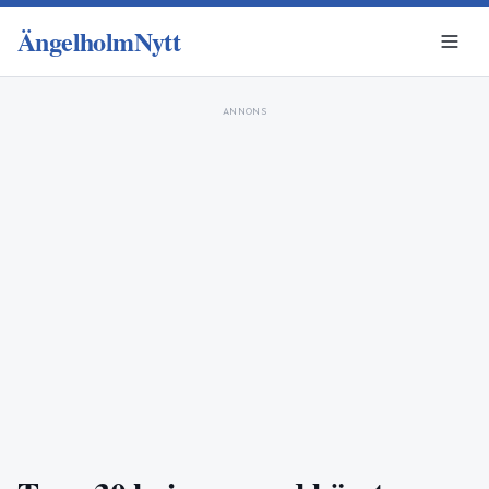
ÄngelholmNytt
ANNONS