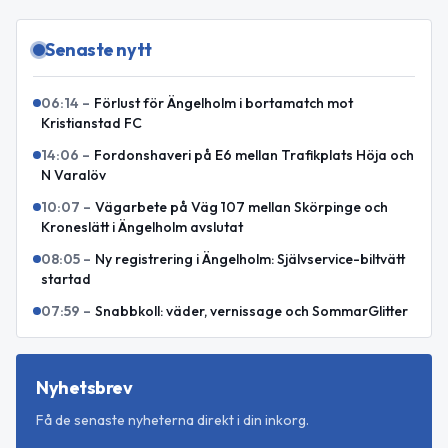
Senaste nytt
06:14
–
Förlust för Ängelholm i bortamatch mot
Kristianstad FC
14:06
–
Fordonshaveri på E6 mellan Trafikplats Höja och
N Varalöv
10:07
–
Vägarbete på Väg 107 mellan Skörpinge och
Kroneslätt i Ängelholm avslutat
08:05
–
Ny registrering i Ängelholm: Självservice-biltvätt
startad
07:59
–
Snabbkoll: väder, vernissage och SommarGlitter
Nyhetsbrev
Få de senaste nyheterna direkt i din inkorg.