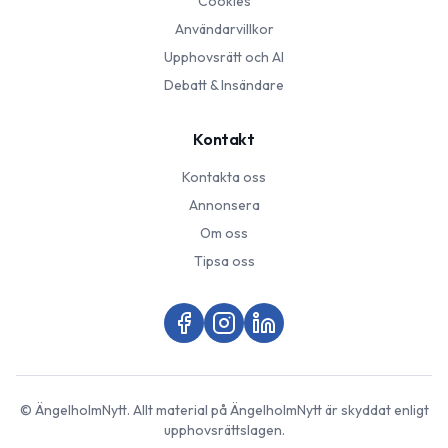
Cookies
Användarvillkor
Upphovsrätt och AI
Debatt & Insändare
Kontakt
Kontakta oss
Annonsera
Om oss
Tipsa oss
©
ÄngelholmNytt
. Allt material på
ÄngelholmNytt
är skyddat enligt
upphovsrättslagen.