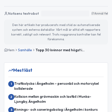
Notisens textrobot
Anmäl fel
Den här artikeln har producerats med stöd av automatiserade
system och externa datakällor. Vårt mål är alltid att rapportera
korrekt, sakligt och relevant. Trots noggranna kontroller kan fel
förekomma.
Hem
Samhälle
Topp 30 kvinnor med högst inkomst i Ängelholm
Mest läst
Trafikolycka i Ängelholm – personbil och motorcykel
1
kolliderade
Kollision mellan grävmaskin och lastbil i Munka-
2
Ljungby, Ängelholm
Rivnings- och saneringsbolag i Ängelholm i konkurs
3