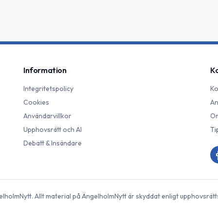
Information
K
Integritetspolicy
Ko
Cookies
An
Användarvillkor
Om
Upphovsrätt och AI
Ti
Debatt & Insändare
elholmNytt
. Allt material på
ÄngelholmNytt
är skyddat enligt upphovsrätt