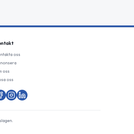
ontakt
ntakta oss
nonsera
 oss
psa oss
slagen.