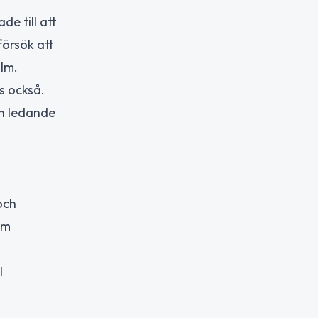
de till att
försök att
olm.
s också.
on ledande
och
om
l