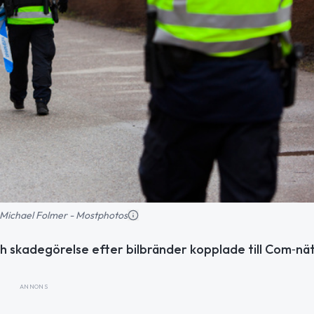
d: Michael Folmer - Mostphotos
h skadegörelse efter bilbränder kopplade till Com‑nä
ANNONS