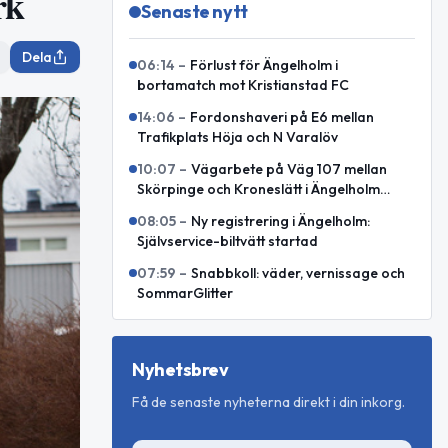
rk
Senaste nytt
Dela
06:14
–
Förlust för Ängelholm i
bortamatch mot Kristianstad FC
14:06
–
Fordonshaveri på E6 mellan
Trafikplats Höja och N Varalöv
10:07
–
Vägarbete på Väg 107 mellan
Skörpinge och Kroneslätt i Ängelholm
avslutat
08:05
–
Ny registrering i Ängelholm:
Självservice-biltvätt startad
07:59
–
Snabbkoll: väder, vernissage och
SommarGlitter
Nyhetsbrev
Få de senaste nyheterna direkt i din inkorg.