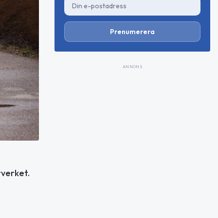
Prenumerera
ANNONS
tverket.