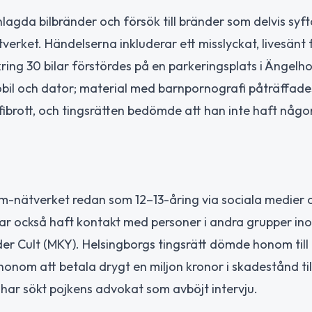
agda bilbränder och försök till bränder som delvis syfta
ket. Händelserna inkluderar ett misslyckat, livesänt 
ring 30 bilar förstördes på en parkeringsplats i Ängelh
obil och dator; material med barnpornografi påträffade
ibrott, och tingsrätten bedömde att han inte haft någ
m-nätverket redan som 12–13-åring via sociala medier 
 har också haft kontakt med personer i andra grupper in
rder Cult (MKY). Helsingborgs tingsrätt dömde honom till
nom att betala drygt en miljon kronor i skadestånd til
 har sökt pojkens advokat som avböjt intervju.