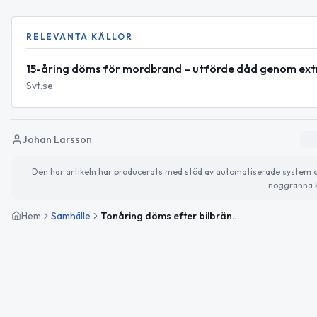
RELEVANTA KÄLLOR
15-åring döms för mordbrand – utförde dåd genom extr
Svt.se
Johan Larsson
Den här artikeln har producerats med stöd av automatiserade system och 
noggranna k
Hem
Samhälle
Tonåring döms efter bilbränder kopplade till extremistnätverk