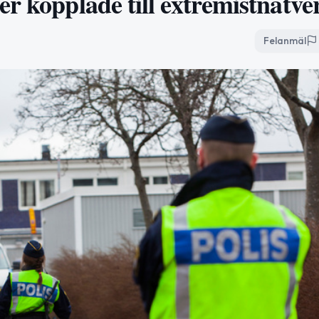
r kopplade till extremistnätve
Felanmäl