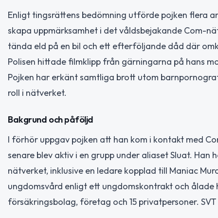
Enligt tingsrättens bedömning utförde pojken flera anl
skapa uppmärksamhet i det våldsbejakande Com-nätver
tända eld på en bil och ett efterföljande dåd där omk
Polisen hittade filmklipp från gärningarna på hans m
Pojken har erkänt samtliga brott utom barnpornograf
roll i nätverket.
Bakgrund och påföljd
I förhör uppgav pojken att han kom i kontakt med Co
senare blev aktiv i en grupp under aliaset Sluat. Han
nätverket, inklusive en ledare kopplad till Maniac Mu
ungdomsvård enligt ett ungdomskontrakt och ålade ho
försäkringsbolag, företag och 15 privatpersoner. SVT