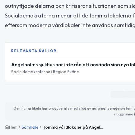
outnyttjade delarna och kritiserar situationen som slö
Socialdemokraterna menar att de tomma lokalerna f
eftersom moderna vårdlokaler inte används samtidigt
RELEVANTA KÄLLOR
Ängelholms sjukhus har inte råd att använda sina nya l
Socialdemokraterna i Region Skåne
Den här artikeln har producerats med stöd av automatiserade system och 
noggranna k
Hem
Samhälle
Tomma vårdlokaler på Ängelholms sjukhus kritiseras som slöseri