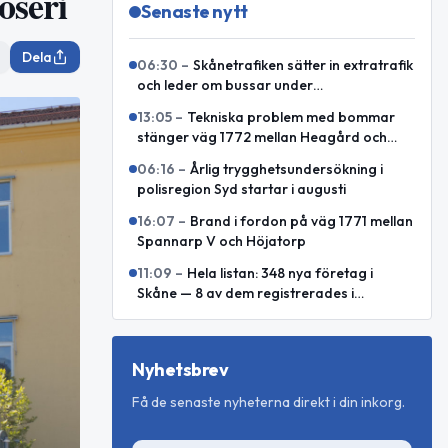
öseri
Senaste nytt
Dela
06:30
–
Skånetrafiken sätter in extratrafik
och leder om bussar under
Malmöfestivalen
13:05
–
Tekniska problem med bommar
stänger väg 1772 mellan Heagård och
Björnekulla hed
06:16
–
Årlig trygghetsundersökning i
polisregion Syd startar i augusti
16:07
–
Brand i fordon på väg 1771 mellan
Spannarp V och Höjatorp
11:09
–
Hela listan: 348 nya företag i
Skåne — 8 av dem registrerades i
kommunen i juli 2026
Nyhetsbrev
Få de senaste nyheterna direkt i din inkorg.