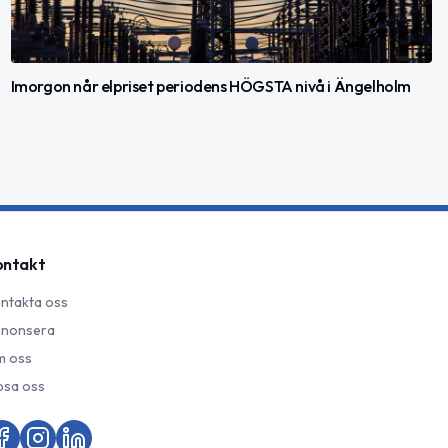
Imorgon når elpriset periodens HÖGSTA nivå i Ängelholm
ontakt
ntakta oss
nonsera
 oss
psa oss