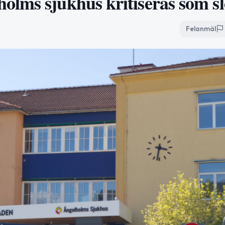
lms sjukhus kritiseras som sl
Felanmäl