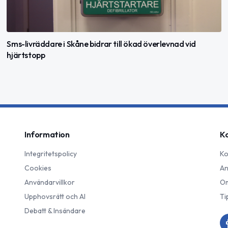
Sms-livräddare i Skåne bidrar till ökad överlevnad vid
hjärtstopp
Information
K
Integritetspolicy
Ko
Cookies
An
Användarvillkor
Om
Upphovsrätt och AI
Ti
Debatt & Insändare