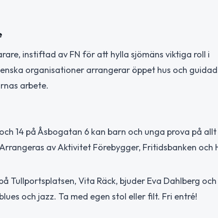
e
, instiftad av FN för att hylla sjömäns viktiga roll i
svenska organisationer arrangerar öppet hus och guidad
arnas arbete.
0 och 14 på Åsbogatan 6 kan barn och unga prova på allt
t. Arrangeras av Aktivitet Förebygger, Fritidsbanken och 
 på Tullportsplatsen, Vita Räck, bjuder Eva Dahlberg och
es och jazz. Ta med egen stol eller filt. Fri entré!