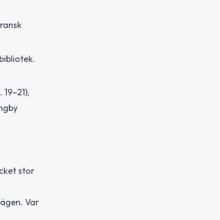
fransk
ibliotek.
 19–21),
ungby
cket stor
vägen. Var