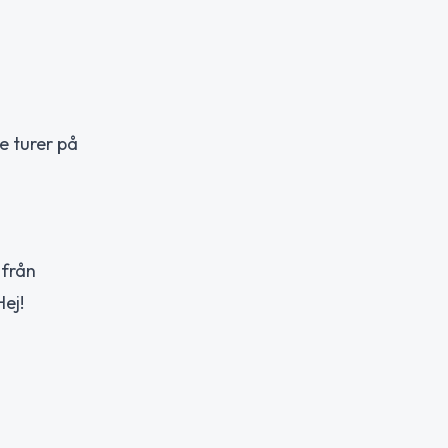
e turer på
 från
Hej!