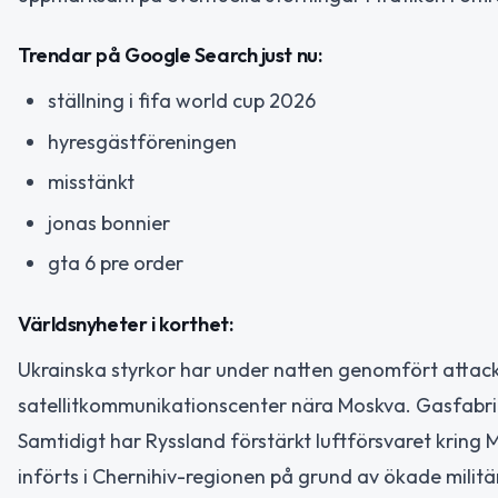
Trendar på Google Search just nu:
ställning i fifa world cup 2026
hyresgästföreningen
misstänkt
jonas bonnier
gta 6 pre order
Världsnyheter i korthet:
Ukrainska styrkor har under natten genomfört attac
satellitkommunikationscenter nära Moskva. Gasfabriken
Samtidigt har Ryssland förstärkt luftförsvaret kring 
införts i Chernihiv-regionen på grund av ökade militä