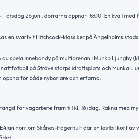
– Torsdag 26 juni, dörrarna öppnar 18:00. En kväll med 
sas en svartvit Hitchcock-klassiker på Ängelholms stadsb
du spela innebandy på multiarenan i Munka Ljungby (kl.
r nattfotboll på Strövelstorps idrottsplats och Munka Lj
 och öppna för både nybörjare och erfarna.
ngd för vägarbete fram till kl. 16 idag. Räkna med my
 E4:an norr om Skånes-Fagerhult där en lastbil kört av 
ådet.