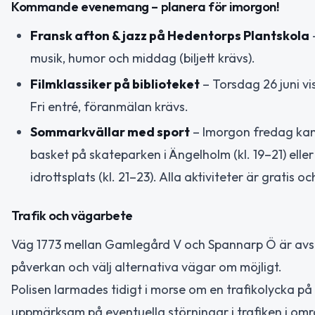
Kommande evenemang – planera för imorgon!
Fransk afton & jazz på Hedentorps Plantskola
musik, humor och middag (biljett krävs).
Filmklassiker på biblioteket
– Torsdag 26 juni vi
Fri entré, föranmälan krävs.
Sommarkvällar med sport
– Imorgon fredag kan 
basket på skateparken i Ängelholm (kl. 19–21) elle
idrottsplats (kl. 21–23). Alla aktiviteter är gratis
Trafik och vägarbete
Väg 1773 mellan Gamlegård V och Spannarp Ö är avstä
påverkan och välj alternativa vägar om möjligt.
Polisen larmades tidigt i morse om en trafikolycka på
uppmärksam på eventuella störningar i trafiken i omr