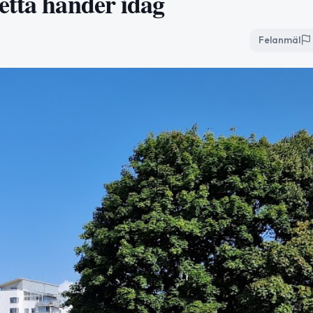
etta händer idag
Felanmäl