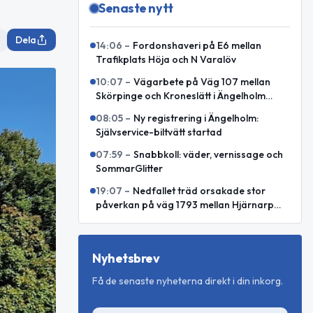
Senaste nytt
Dela
14:06
–
Fordonshaveri på E6 mellan
Trafikplats Höja och N Varalöv
10:07
–
Vägarbete på Väg 107 mellan
Skörpinge och Kroneslätt i Ängelholm
avslutat
08:05
–
Ny registrering i Ängelholm:
Självservice-biltvätt startad
07:59
–
Snabbkoll: väder, vernissage och
SommarGlitter
19:07
–
Nedfallet träd orsakade stor
påverkan på väg 1793 mellan Hjärnarp
och Äspenäs
Nyhetsbrev
Få de senaste nyheterna direkt i din inkorg.