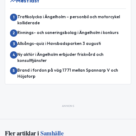
Mest läst
Trafikolycka i Ängelholm – personbil och motorcykel
1
kolliderade
Rivnings- och saneringsbolag i Ängelholm i konkurs
2
Allsångs-quiz i Havsbadsparken 3 augusti
3
Ny aktör i Ängelholm erbjuder friskvård och
4
konsulttjänster
Brand i fordon på väg 1771 mellan Spannarp V och
5
Höjatorp
ANNONS
Fler artiklar i
Samhälle