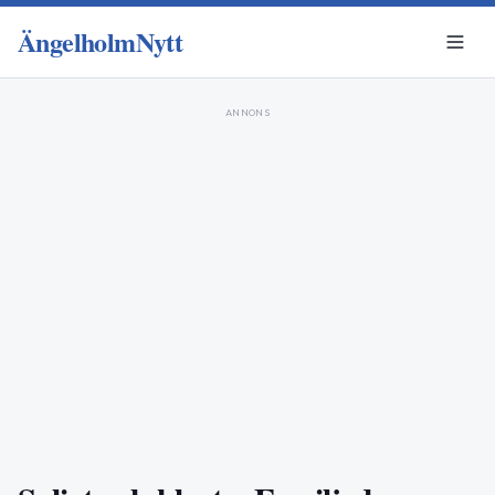
ÄngelholmNytt
ANNONS