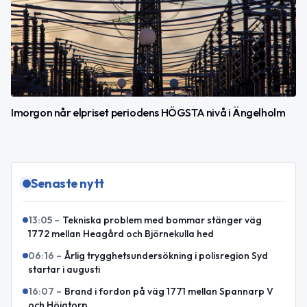
Imorgon når elpriset periodens HÖGSTA nivå i Ängelholm
Senaste nytt
13:05
–
Tekniska problem med bommar stänger väg
1772 mellan Heagård och Björnekulla hed
06:16
–
Årlig trygghetsundersökning i polisregion Syd
startar i augusti
16:07
–
Brand i fordon på väg 1771 mellan Spannarp V
och Höjatorp