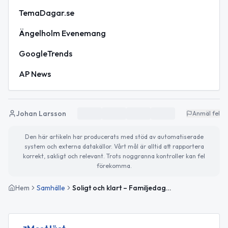
TemaDagar.se
Ängelholm Evenemang
GoogleTrends
AP News
Johan Larsson
Anmäl fel
Den här artikeln har producerats med stöd av automatiserade
system och externa datakällor. Vårt mål är alltid att rapportera
korrekt, sakligt och relevant. Trots noggranna kontroller kan fel
förekomma.
Hem
Samhälle
Soligt och klart – Familjedagen och Arbetslöshetens dag uppmärksammas