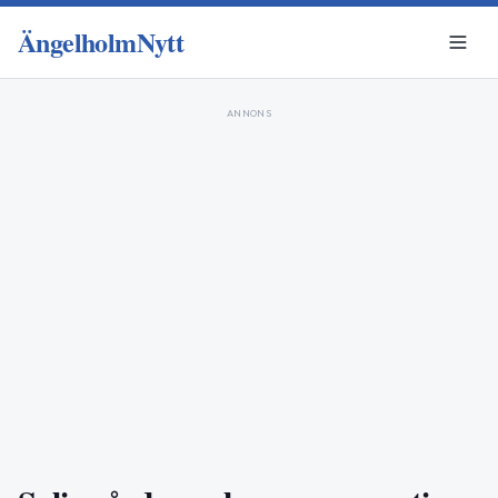
ÄngelholmNytt
ANNONS