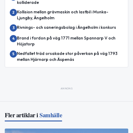
kolliderade
Kollision mellan grävmaskin och lastbil i Munka-
2
Ljungby, Ängelholm
Rivnings- och saneringsbolag i Ängelholm i konkurs
3
Brand i fordon på väg 1771 mellan Spannarp V och
4
Höjatorp
Nedfallet träd orsakade stor påverkan på väg 1793
5
mellan Hjärnarp och Äspenäs
ANNONS
Fler artiklar i
Samhälle