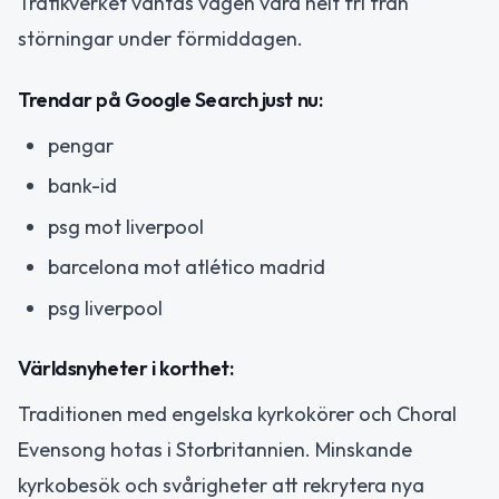
Trafikverket väntas vägen vara helt fri från
störningar under förmiddagen.
Trendar på Google Search just nu:
pengar
bank-id
psg mot liverpool
barcelona mot atlético madrid
psg liverpool
Världsnyheter i korthet:
Traditionen med engelska kyrkokörer och Choral
Evensong hotas i Storbritannien. Minskande
kyrkobesök och svårigheter att rekrytera nya