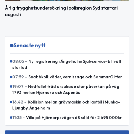
Årlig trygghetsundersökning i polisregion Syd startar i
augusti
Senaste nytt
08:05
–
Ny registrering i Ängelholm: Självservice-biltvätt
startad
07:59
–
Snabbkoll: väder, vernissage och SommarGlitter
19:07
–
Nedfallet träd orsakade stor påverkan på väg
1793 mellan Hjärnarp och Äspenäs
16:42
–
Kollision mellan grävmaskin och lastbil i Munka-
Ljungby, Ängelholm
11:35
–
Villa på Hjärnarpsvägen 68 såld för 2 695 000kr