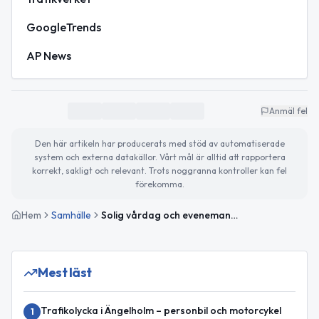
GoogleTrends
AP News
Anmäl fel
Den här artikeln har producerats med stöd av automatiserade
system och externa datakällor. Vårt mål är alltid att rapportera
korrekt, sakligt och relevant. Trots noggranna kontroller kan fel
förekomma.
Hem
Samhälle
Solig vårdag och evenemangstips – så blir din onsdag
Mest läst
Trafikolycka i Ängelholm – personbil och motorcykel
1