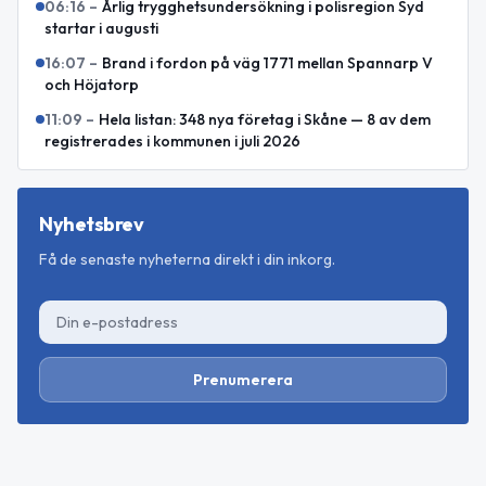
06:16
–
Årlig trygghetsundersökning i polisregion Syd
startar i augusti
16:07
–
Brand i fordon på väg 1771 mellan Spannarp V
och Höjatorp
11:09
–
Hela listan: 348 nya företag i Skåne — 8 av dem
registrerades i kommunen i juli 2026
Nyhetsbrev
Få de senaste nyheterna direkt i din inkorg.
Prenumerera