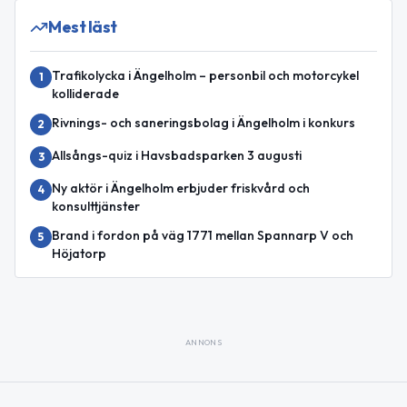
Mest läst
Trafikolycka i Ängelholm – personbil och motorcykel
1
kolliderade
Rivnings- och saneringsbolag i Ängelholm i konkurs
2
Allsångs-quiz i Havsbadsparken 3 augusti
3
Ny aktör i Ängelholm erbjuder friskvård och
4
konsulttjänster
Brand i fordon på väg 1771 mellan Spannarp V och
5
Höjatorp
ANNONS