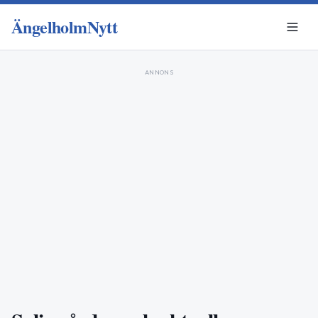
ÄngelholmNytt
ANNONS