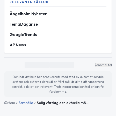
RELEVANTA KÄLLOR
Ängelholm Nyheter
TemaDagar.se
GoogleTrends
AP News
Anmäl fel
Den här artikeln har producerats med stöd av automatiserade
system och externa datakällor. Vårt mål är alltid att rapportera
korrekt, sakligt och relevant. Trots noggranna kontroller kan fel
förekomma.
Hem
Samhälle
Solig vårdag och aktuella möjligheter för unga i Ängelholm