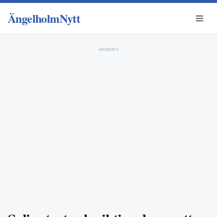
ÄngelholmNytt
ANNONS