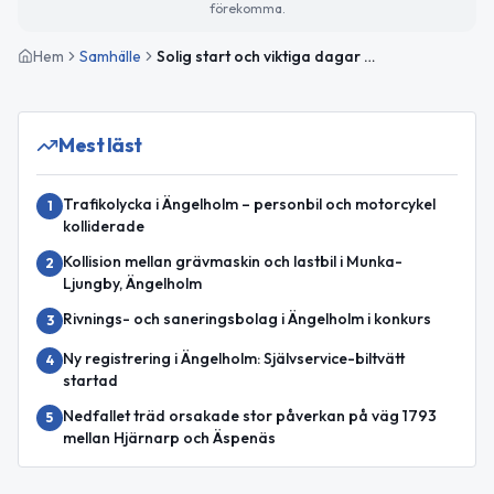
förekomma.
Hem
Samhälle
Solig start och viktiga dagar att uppmärksamma
Mest läst
Trafikolycka i Ängelholm – personbil och motorcykel
1
kolliderade
Kollision mellan grävmaskin och lastbil i Munka-
2
Ljungby, Ängelholm
Rivnings- och saneringsbolag i Ängelholm i konkurs
3
Ny registrering i Ängelholm: Självservice-biltvätt
4
startad
Nedfallet träd orsakade stor påverkan på väg 1793
5
mellan Hjärnarp och Äspenäs