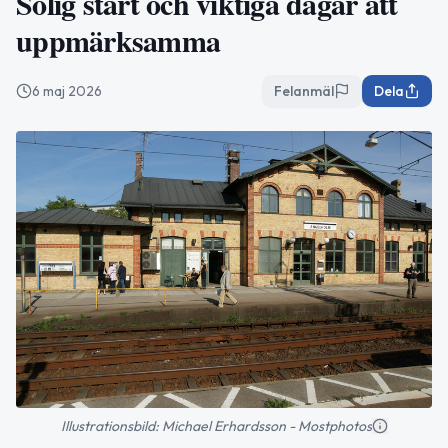
Solig start och viktiga dagar att
uppmärksamma
6 maj 2026
Felanmäl
Dela
Illustrationsbild: Michael Erhardsson - Mostphotos