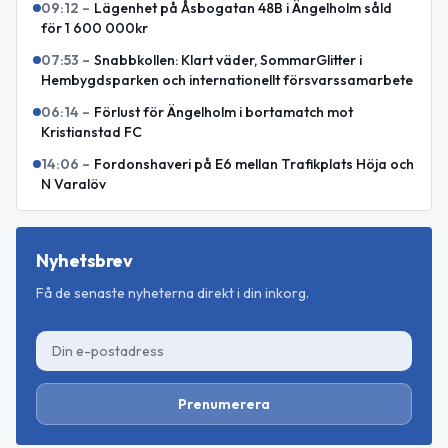
09:12
–
Lägenhet på Åsbogatan 48B i Ängelholm såld
för 1 600 000kr
07:53
–
Snabbkollen: Klart väder, SommarGlitter i
Hembygdsparken och internationellt försvarssamarbete
06:14
–
Förlust för Ängelholm i bortamatch mot
Kristianstad FC
14:06
–
Fordonshaveri på E6 mellan Trafikplats Höja och
N Varalöv
Nyhetsbrev
Få de senaste nyheterna direkt i din inkorg.
Prenumerera