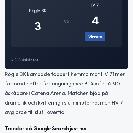
HV 71
Rögle BK
4
VS
3
Vinnare
6 310 åskådare
Rögle BK kämpade tappert hemma mot HV 71 men
förlorade efter förlängning med 3–4 inför 6 310
åskådare i Catena Arena. Matchen bjöd på
dramatik och kvittering i slutminuterna, men HV 71
avgjorde till slut i övertid.
Trendar på Google Search just nu: