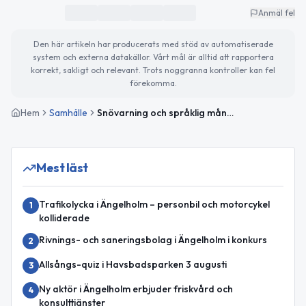
Anmäl fel
Den här artikeln har producerats med stöd av automatiserade
system och externa datakällor. Vårt mål är alltid att rapportera
korrekt, sakligt och relevant. Trots noggranna kontroller kan fel
förekomma.
Hem
Samhälle
Snövarning och språklig mångfald i fokus
Mest läst
Trafikolycka i Ängelholm – personbil och motorcykel
1
kolliderade
Rivnings- och saneringsbolag i Ängelholm i konkurs
2
Allsångs-quiz i Havsbadsparken 3 augusti
3
Ny aktör i Ängelholm erbjuder friskvård och
4
konsulttjänster