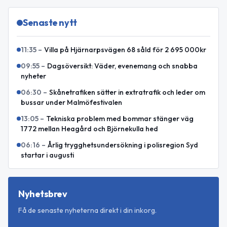
Senaste nytt
11:35
–
Villa på Hjärnarpsvägen 68 såld för 2 695 000kr
09:55
–
Dagsöversikt: Väder, evenemang och snabba
nyheter
06:30
–
Skånetrafiken sätter in extratrafik och leder om
bussar under Malmöfestivalen
13:05
–
Tekniska problem med bommar stänger väg
1772 mellan Heagård och Björnekulla hed
06:16
–
Årlig trygghetsundersökning i polisregion Syd
startar i augusti
Nyhetsbrev
Få de senaste nyheterna direkt i din inkorg.