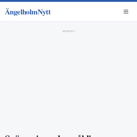
ÄngelholmNytt
ANNONS