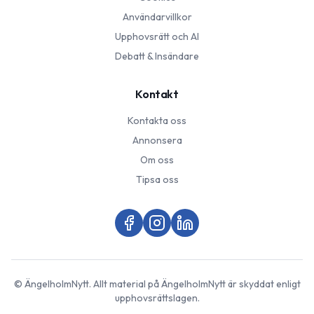
Användarvillkor
Upphovsrätt och AI
Debatt & Insändare
Kontakt
Kontakta oss
Annonsera
Om oss
Tipsa oss
©
ÄngelholmNytt
. Allt material på
ÄngelholmNytt
är skyddat enligt
upphovsrättslagen.