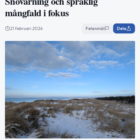
Snövarning och språklig
mångfald i fokus
21 februari 2026
Felanmäl
Dela