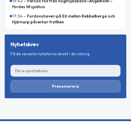
19:42
–
Person föll från höghöjdsbana i Ängelholm –
fördes till sjukhus
17:34
–
Fordonshaveri på E6 mellan Rebbelberga och
Hjärnarp påverkar trafiken
Nyhetsbrev
Få de senaste nyheterna direkt i din inkorg.
Prenumerera