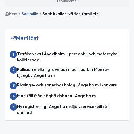
förekomma.
Hem
Samhälle
Snabbkollen: väder, familjeteater och gratiskonsert
Mest läst
Trafikolycka i Ängelholm – personbil och motorcykel
1
kolliderade
Kollision mellan grävmaskin och lastbil i Munka-
2
Ljungby, Ängelholm
Rivnings- och saneringsbolag i Ängelholm i konkurs
3
Man föll från höghöjdsbana i Ängelholm
4
Ny registrering i Ängelholm: Självservice-biltvätt
5
startad