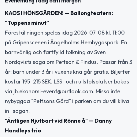
Evenemang i dag och i morgon
KAOS I HÖNSGÅRDEN! — Ballongteatern:
"Tuppens minut"
Föreställningen spelas idag 2026-07-08 kl. 11:00
på Gripenscenen i Ängelholms Hembygdspark. En
barnvänlig och fartfylld tolkning av Sven
Nordqvists saga om Pettson & Findus. Passar från 3
år; barn under 3 år i vuxens knä går gratis. Biljetter
kostar 195–215 SEK. LSS- och rullstolsplatser bokas
via jb.ekonomi-event@outlook.com. Missa inte
nybyggda "Pettsons Gård" i parken om du vill kliva
in i sagan.
"Äntligen Njutbart vid Rönne å" — Danny
Handleys trio