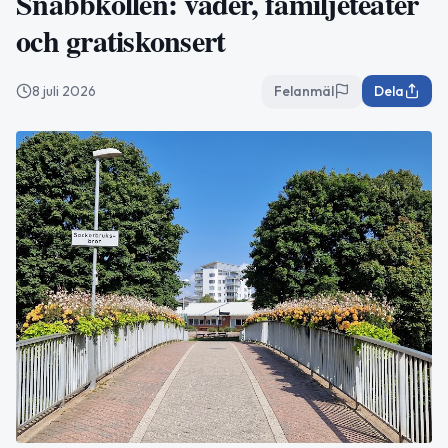
Snabbkollen: väder, familjeteater
och gratiskonsert
8 juli 2026
Felanmäl
Dela