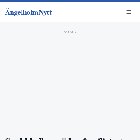
ÄngelholmNytt
ANNONS