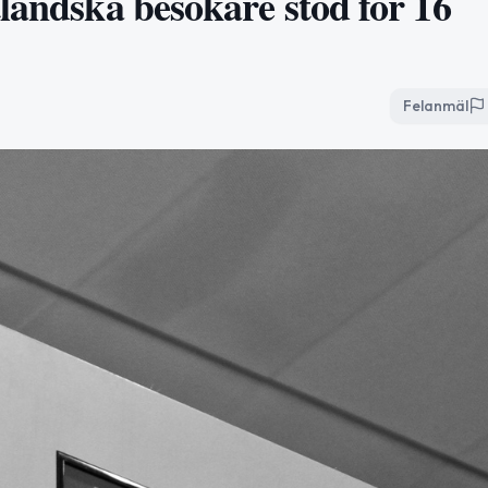
ländska besökare stod för 16
Felanmäl