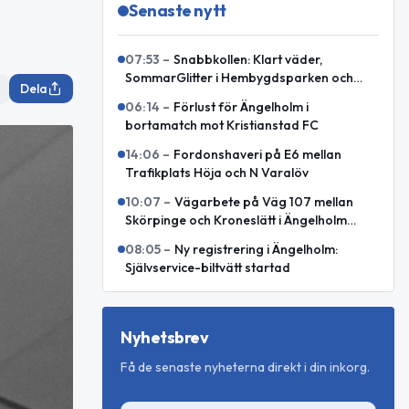
Senaste nytt
07:53
–
Snabbkollen: Klart väder,
SommarGlitter i Hembygdsparken och
Dela
internationellt försvarssamarbete
06:14
–
Förlust för Ängelholm i
bortamatch mot Kristianstad FC
14:06
–
Fordonshaveri på E6 mellan
Trafikplats Höja och N Varalöv
10:07
–
Vägarbete på Väg 107 mellan
Skörpinge och Kroneslätt i Ängelholm
avslutat
08:05
–
Ny registrering i Ängelholm:
Självservice-biltvätt startad
Nyhetsbrev
Få de senaste nyheterna direkt i din inkorg.