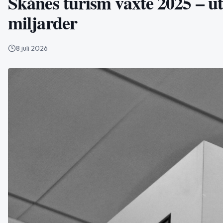
Skånes turism växte 2025 – ut
miljarder
8 juli 2026