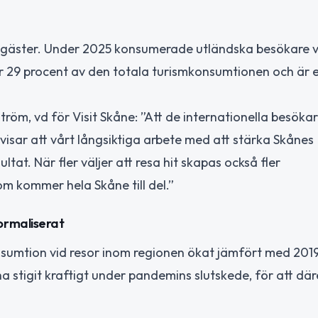
 gäster. Under 2025 konsumerade utländska besökare 
rar 29 procent av den totala turismkonsumtionen och är 
röm, vd för Visit Skåne: ”Att de internationella besöka
 visar att vårt långsiktiga arbete med att stärka Skånes
tat. När fler väljer att resa hit skapas också fler
som kommer hela Skåne till del.”
ormaliserat
sumtion vid resor inom regionen ökat jämfört med 2019
 stigit kraftigt under pandemins slutskede, för att där