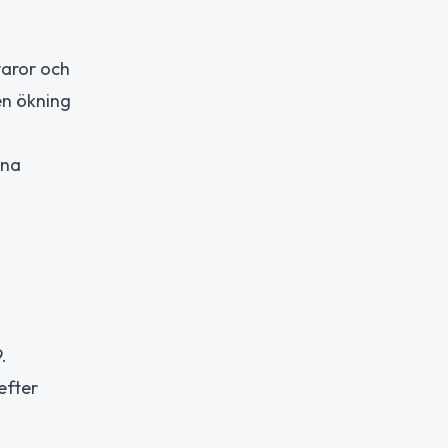
varor och
en ökning
rna
.
efter