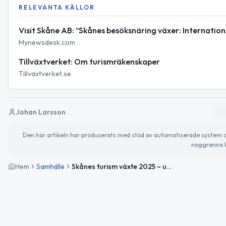
RELEVANTA KÄLLOR
Visit Skåne AB: ”Skånes besöksnäring växer: Internation
Mynewsdesk.com
Tillväxtverket: Om turismräkenskaper
Tillvaxtverket.se
Johan Larsson
Den här artikeln har producerats med stöd av automatiserade system och 
noggranna k
Hem
Samhälle
Skånes turism växte 2025 – utländska besökare stod för 16 miljarder