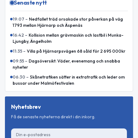
Senaste nytt
19:07
–
Nedfallet träd orsakade stor påverkan på väg
1793 mellan Hjärnarp och Äspenäs
16:42
–
Kollision mellan grävmaskin och lastbil i Munka-
Ljungby, Ängelholm
11:35
–
Villa på Hjärnarpsvägen 68 såld för 2 695 000kr
09:55
–
Dagsöversikt: Väder, evenemang och snabba
nyheter
06:30
–
Skånetrafiken sätter in extratrafik och leder om
bussar under Malmöfestivalen
Nyhetsbrev
Få de senaste nyheterna direkt i din inkorg.