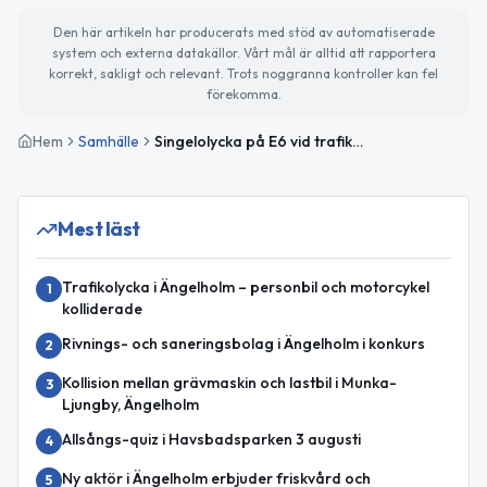
Den här artikeln har producerats med stöd av automatiserade
system och externa datakällor. Vårt mål är alltid att rapportera
korrekt, sakligt och relevant. Trots noggranna kontroller kan fel
förekomma.
Hem
Samhälle
Singelolycka på E6 vid trafikplats Höja utanför Ängelholm
Mest läst
Trafikolycka i Ängelholm – personbil och motorcykel
1
kolliderade
Rivnings- och saneringsbolag i Ängelholm i konkurs
2
Kollision mellan grävmaskin och lastbil i Munka-
3
Ljungby, Ängelholm
Allsångs-quiz i Havsbadsparken 3 augusti
4
Ny aktör i Ängelholm erbjuder friskvård och
5