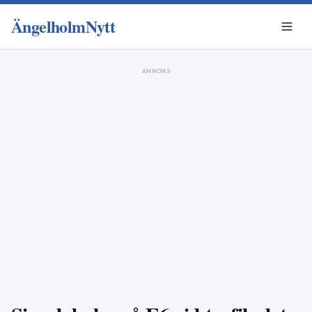
ÄngelholmNytt
ANNONS