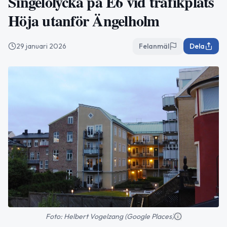
Singelolycka på E6 vid trafikplats
Höja utanför Ängelholm
29 januari 2026
Felanmäl
Dela
Foto: Helbert Vogelzang (Google Places)