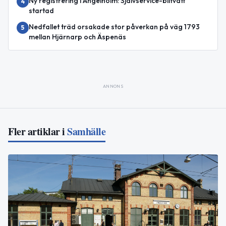
Ny registrering i Ängelholm: Självservice-biltvätt
4
startad
Nedfallet träd orsakade stor påverkan på väg 1793
5
mellan Hjärnarp och Äspenäs
ANNONS
Fler artiklar i
Samhälle