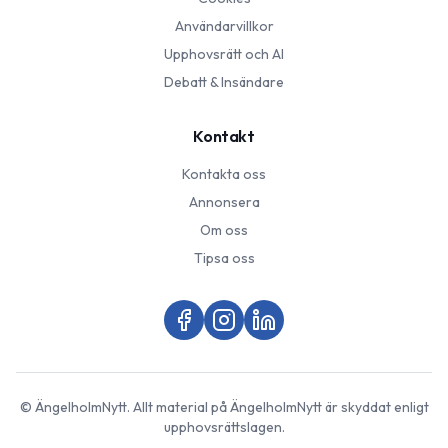
Användarvillkor
Upphovsrätt och AI
Debatt & Insändare
Kontakt
Kontakta oss
Annonsera
Om oss
Tipsa oss
©
ÄngelholmNytt
. Allt material på
ÄngelholmNytt
är skyddat enligt
upphovsrättslagen.