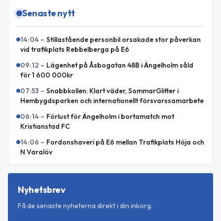
Senaste nytt
14:04
–
Stillastående personbil orsakade stor påverkan
vid trafikplats Rebbelberga på E6
09:12
–
Lägenhet på Åsbogatan 48B i Ängelholm såld
för 1 600 000kr
07:53
–
Snabbkollen: Klart väder, SommarGlitter i
Hembygdsparken och internationellt försvarssamarbete
06:14
–
Förlust för Ängelholm i bortamatch mot
Kristianstad FC
14:06
–
Fordonshaveri på E6 mellan Trafikplats Höja och
N Varalöv
Nyhetsbrev
Få de senaste nyheterna direkt i din inkorg.