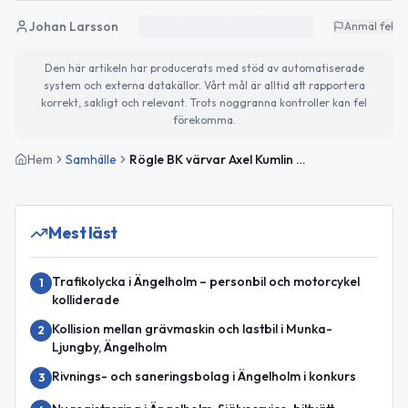
Johan Larsson
Anmäl fel
Den här artikeln har producerats med stöd av automatiserade
system och externa datakällor. Vårt mål är alltid att rapportera
korrekt, sakligt och relevant. Trots noggranna kontroller kan fel
förekomma.
Hem
Samhälle
Rögle BK värvar Axel Kumlin och Oskar Jellvik till laget
Mest läst
Trafikolycka i Ängelholm – personbil och motorcykel
1
kolliderade
Kollision mellan grävmaskin och lastbil i Munka-
2
Ljungby, Ängelholm
Rivnings- och saneringsbolag i Ängelholm i konkurs
3