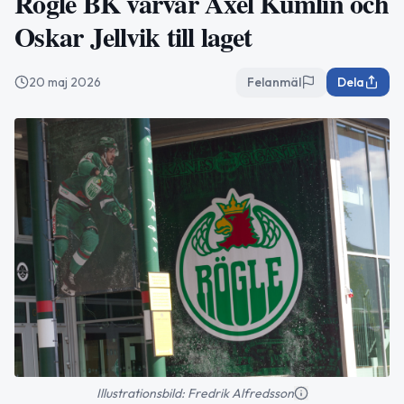
Rögle BK värvar Axel Kumlin och
Oskar Jellvik till laget
20 maj 2026
Felanmäl
Dela
Illustrationsbild: Fredrik Alfredsson