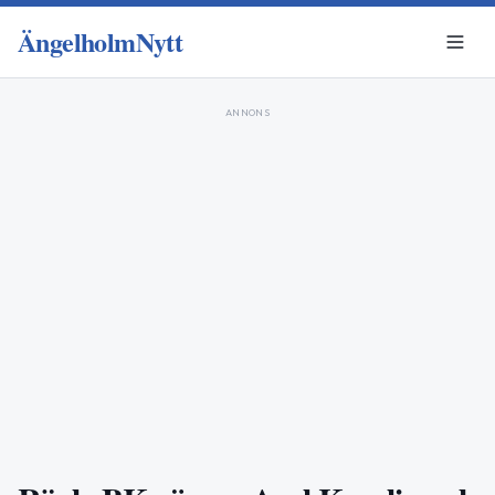
ÄngelholmNytt
ANNONS