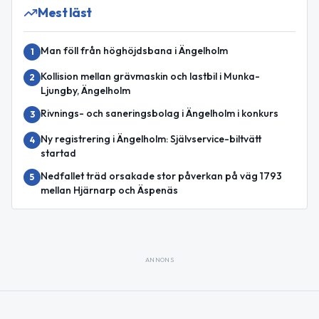
Mest läst
Man föll från höghöjdsbana i Ängelholm
1
Kollision mellan grävmaskin och lastbil i Munka-
2
Ljungby, Ängelholm
Rivnings- och saneringsbolag i Ängelholm i konkurs
3
Ny registrering i Ängelholm: Självservice-biltvätt
4
startad
Nedfallet träd orsakade stor påverkan på väg 1793
5
mellan Hjärnarp och Äspenäs
ANNONS