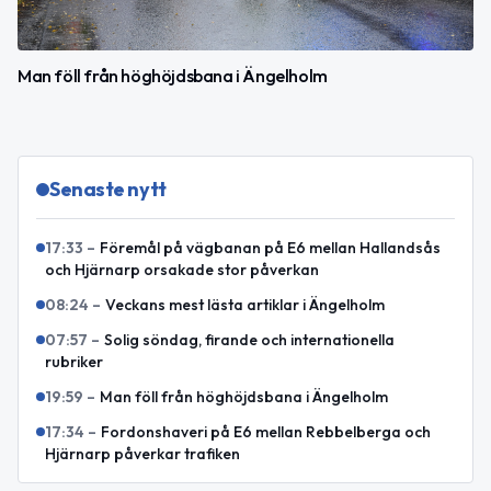
Man föll från höghöjdsbana i Ängelholm
Senaste nytt
17:33
–
Föremål på vägbanan på E6 mellan Hallandsås
och Hjärnarp orsakade stor påverkan
08:24
–
Veckans mest lästa artiklar i Ängelholm
07:57
–
Solig söndag, firande och internationella
rubriker
19:59
–
Man föll från höghöjdsbana i Ängelholm
17:34
–
Fordonshaveri på E6 mellan Rebbelberga och
Hjärnarp påverkar trafiken