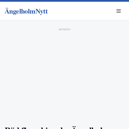
ÄngelholmNytt
ANNONS