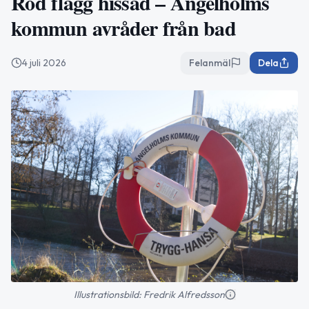
Röd flagg hissad – Ängelholms
kommun avråder från bad
4 juli 2026
Felanmäl
Dela
Illustrationsbild: Fredrik Alfredsson