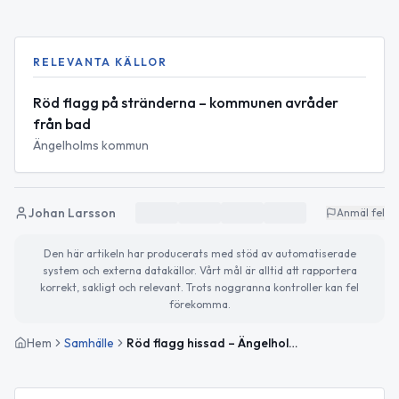
RELEVANTA KÄLLOR
Röd flagg på stränderna – kommunen avråder
från bad
Ängelholms kommun
Johan Larsson
Anmäl fel
Den här artikeln har producerats med stöd av automatiserade
system och externa datakällor. Vårt mål är alltid att rapportera
korrekt, sakligt och relevant. Trots noggranna kontroller kan fel
förekomma.
Hem
Samhälle
Röd flagg hissad – Ängelholms kommun avråder från bad