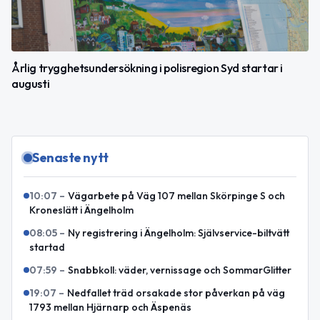
Årlig trygghetsundersökning i polisregion Syd startar i
augusti
Senaste nytt
10:07
–
Vägarbete på Väg 107 mellan Skörpinge S och
Kroneslätt i Ängelholm
08:05
–
Ny registrering i Ängelholm: Självservice-biltvätt
startad
07:59
–
Snabbkoll: väder, vernissage och SommarGlitter
19:07
–
Nedfallet träd orsakade stor påverkan på väg
1793 mellan Hjärnarp och Äspenäs