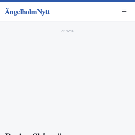
ÄngelholmNytt
ANNONS