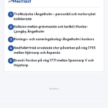
Mest läst
Trafikolycka i Ängelholm – personbil och motorcykel
1
kolliderade
Kollision mellan grävmaskin och lastbil i Munka-
2
Ljungby, Ängelholm
Rivnings- och saneringsbolag i Ängelholm i konkurs
3
Nedfallet träd orsakade stor påverkan på väg 1793
4
mellan Hjärnarp och Äspenäs
Brand i fordon på väg 1771 mellan Spannarp V och
5
Höjatorp
ANNONS