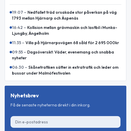
19:07
–
Nedfallet träd orsakade stor påverkan på väg
1793 mellan Hjärnarp och Äspenäs
16:42
–
Kollision mellan grävmaskin och lastbil i Munka-
Ljungby, Ängelholm
11:35
–
Villa på Hjärnarpsvägen 68 såld för 2 695 000kr
09:55
–
Dagsöversikt: Väder, evenemang och snabba
nyheter
06:30
–
Skånetrafiken sätter in extratrafik och leder om
bussar under Malmöfestivalen
Nyhetsbrev
Få de senaste nyheterna direkt i din inkorg.