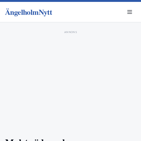
ÄngelholmNytt
ANNONS