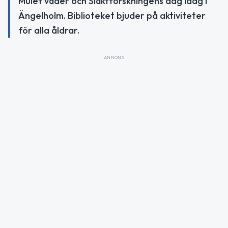
Mulet väder och Släktforskningens dag idag i
Ängelholm. Biblioteket bjuder på aktiviteter
för alla åldrar.
ANNONS