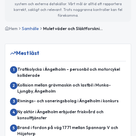
system och externa datakällor. Vårt mål är alltid att rapportera
korrekt, sakligt och relevant. Trots noggranna kontroller kan fel
förekomma.
Hem
Samhälle
Mulet väder och Släktforskningens dag i Ängelholm
Mest läst
Trafikolycka i Ängelholm – personbil och motorcykel
1
kolliderade
Kollision mellan grävmaskin och lastbil i Munka-
2
Ljungby, Ängelholm
Rivnings- och saneringsbolag i Ängelholm i konkurs
3
Ny aktör i Ängelholm erbjuder friskvård och
4
konsulttjänster
Brand i fordon på väg 1771 mellan Spannarp V och
5
Höjatorp