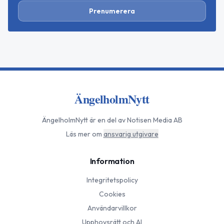
Prenumerera
ÄngelholmNytt
ÄngelholmNytt
är en del av Notisen Media AB
Läs mer om
ansvarig utgivare
Information
Integritetspolicy
Cookies
Användarvillkor
Upphovsrätt och AI