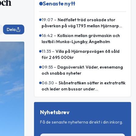
och
Senaste nytt
19:07
–
Nedfallet träd orsakade stor
påverkan på väg 1793 mellan Hjärnarp
Dela
och Äspenäs
16:42
–
Kollision mellan grävmaskin och
lastbil i Munka-Ljungby, Ängelholm
11:35
–
Villa på Hjärnarpsvägen 68 såld
för 2 695 000kr
09:55
–
Dagsöversikt: Väder, evenemang
och snabba nyheter
06:30
–
Skånetrafiken sätter in extratrafik
och leder om bussar under
Malmöfestivalen
Nyhetsbrev
Få de senaste nyheterna direkt i din inkorg.