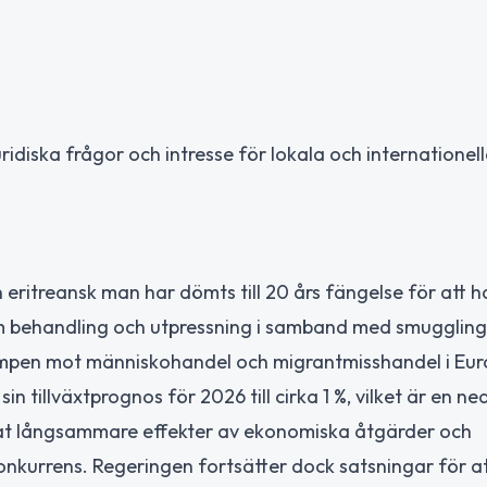
idiska frågor och intresse för lokala och internationel
 eritreansk man har dömts till 20 års fängelse för att ha
rym behandling och utpressning i samband med smugglin
kampen mot människohandel och migrantmisshandel i Eur
n tillväxtprognos för 2026 till cirka 1 %, vilket är en ne
nat långsammare effekter av ekonomiska åtgärder och
kurrens. Regeringen fortsätter dock satsningar för at