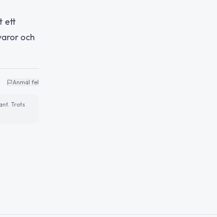
t ett
varor och
Anmäl fel
ant. Trots