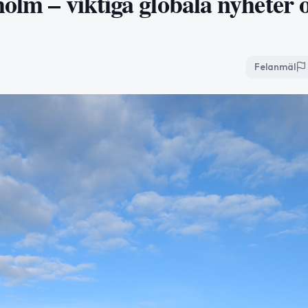
holm – viktiga globala nyheter 
Felanmäl