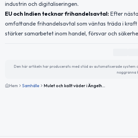
industrin och digitaliseringen.
EU och Indien tecknar frihandelsavtal:
Efter nästa
omfattande frihandelsavtal som väntas träda i kraft i
stärker samarbetet inom handel, försvar och säkerhe
Den här artikeln har producerats med stöd av automatiserade system och 
noggranna k
Hem
Samhälle
Mulet och kallt väder i Ängelholm – viktiga globala nyheter och trender idag