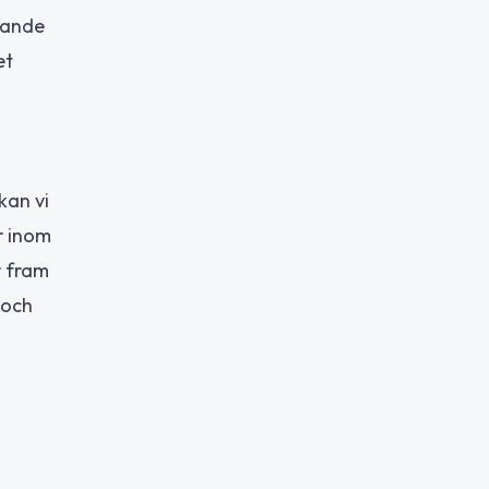
lande
et
kan vi
r inom
r fram
 och