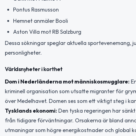
Pontus Rasmusson
Hemnet anmäler Booli
Aston Villa mot RB Salzburg
Dessa sökningar speglar aktuella sportevenemang, jur
personligheter.
Världsnyheter i korthet
Dom i Nederländerna mot människosmugglare:
En
kriminell organisation som utsatte migranter för g
över Medelhavet. Domen ses som ett viktigt steg i 
Tysklands ekonomi:
Den tyska regeringen har sänkt si
från tidigare förväntningar. Orsakerna är bland an
utmaningar som högre energikostnader och global kon