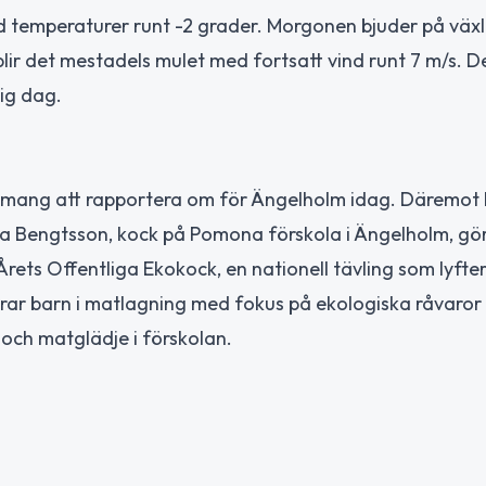
ed temperaturer runt -2 grader. Morgonen bjuder på väx
lir det mestadels mulet med fortsatt vind runt 7 m/s. D
lig dag.
nemang att rapportera om för Ängelholm idag. Däremot 
ria Bengtsson, kock på Pomona förskola i Ängelholm, gö
Årets Offentliga Ekokock, en nationell tävling som lyfte
gerar barn i matlagning med fokus på ekologiska råvaror
 och matglädje i förskolan.