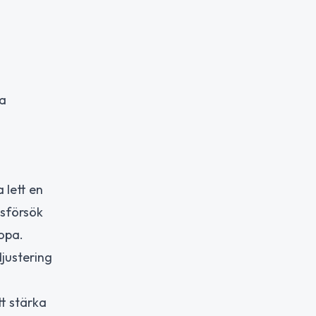
la
 lett en
gsförsök
opa.
djustering
t stärka