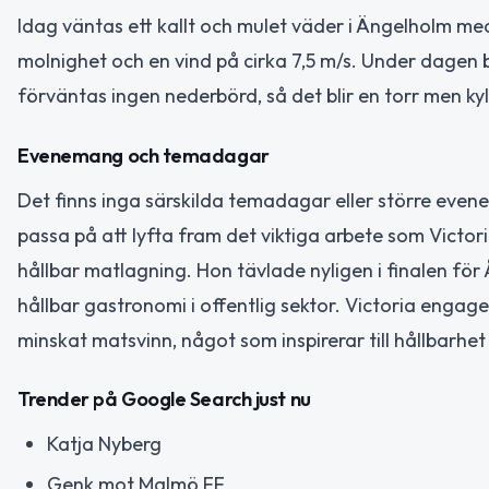
Idag väntas ett kallt och mulet väder i Ängelholm m
molnighet och en vind på cirka 7,5 m/s. Under dagen b
förväntas ingen nederbörd, så det blir en torr men ky
Evenemang och temadagar
Det finns inga särskilda temadagar eller större eve
passa på att lyfta fram det viktiga arbete som Victo
hållbar matlagning. Hon tävlade nyligen i finalen för 
hållbar gastronomi i offentlig sektor. Victoria enga
minskat matsvinn, något som inspirerar till hållbarhet
Trender på Google Search just nu
Katja Nyberg
Genk mot Malmö FF