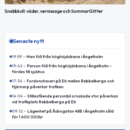
Snabbkoll: väder, vernissage och SommarGlitter
Senaste nytt
19:59
–
Man föll från höghöjdsbana i Ängelholm
19:42
–
Person föll från höghöjdsbana i Ängelholm –
fördes till sjukhus
17:34
–
Fordonshaveri på E6 mellan Rebbelberga och
Hjärnarp påverkar trafiken
14:04
–
Stillastående personbil orsakade stor påverkan
vid trafikplats Rebbelberga på E6
09:12
–
Lägenhet på Åsbogatan 48B i Ängelholm såld
för 1 600 000kr