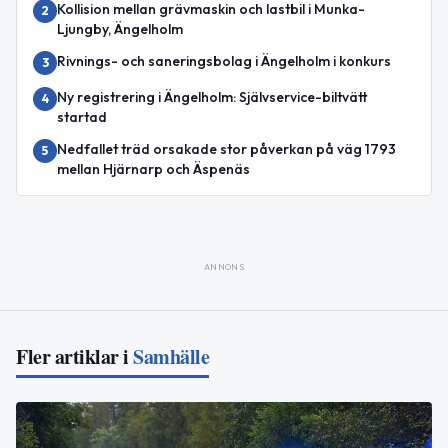
Kollision mellan grävmaskin och lastbil i Munka-
2
Ljungby, Ängelholm
Rivnings- och saneringsbolag i Ängelholm i konkurs
3
Ny registrering i Ängelholm: Självservice-biltvätt
4
startad
Nedfallet träd orsakade stor påverkan på väg 1793
5
mellan Hjärnarp och Äspenäs
ANNONS
Fler artiklar i
Samhälle