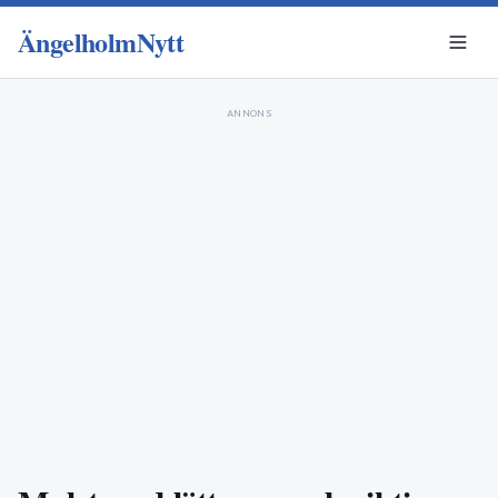
ÄngelholmNytt
ANNONS