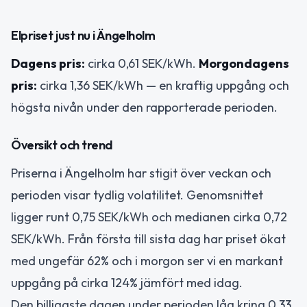
Elpriset just nu i Ängelholm
Dagens pris:
cirka 0,61 SEK/kWh.
Morgondagens
pris:
cirka 1,36 SEK/kWh — en kraftig uppgång och
högsta nivån under den rapporterade perioden.
Översikt och trend
Priserna i Ängelholm har stigit över veckan och
perioden visar tydlig volatilitet. Genomsnittet
ligger runt 0,75 SEK/kWh och medianen cirka 0,72
SEK/kWh. Från första till sista dag har priset ökat
med ungefär 62% och i morgon ser vi en markant
uppgång på cirka 124% jämfört med idag.
Den billigaste dagen under perioden låg kring 0,33