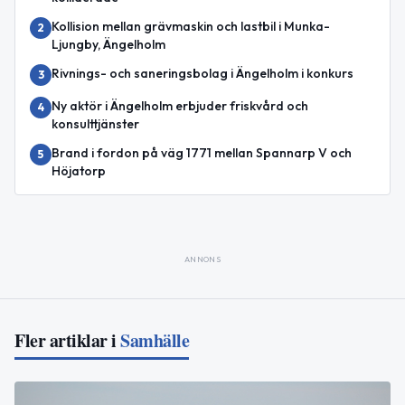
Kollision mellan grävmaskin och lastbil i Munka-
2
Ljungby, Ängelholm
Rivnings- och saneringsbolag i Ängelholm i konkurs
3
Ny aktör i Ängelholm erbjuder friskvård och
4
konsulttjänster
Brand i fordon på väg 1771 mellan Spannarp V och
5
Höjatorp
ANNONS
Fler artiklar i
Samhälle