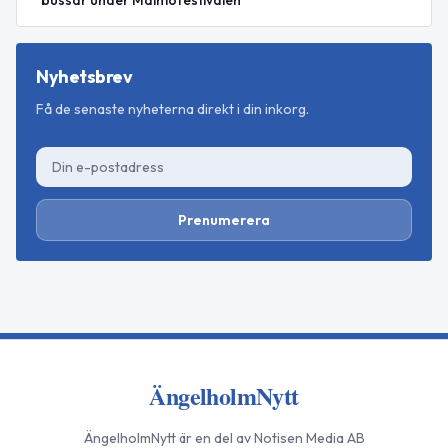
bussar under Malmöfestivalen
Nyhetsbrev
Få de senaste nyheterna direkt i din inkorg.
Prenumerera
ÄngelholmNytt
ÄngelholmNytt
är en del av Notisen Media AB