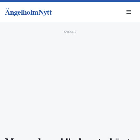
ÄngelholmNytt
ANNONS