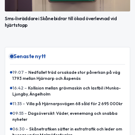
Sms-livräddare i Skåne bidrar till ökad överlevnad vid
hjärtstopp
Senaste nytt
19:07
–
Nedfallet träd orsakade stor påverkan på väg
1793 mellan Hjärnarp och Äspenäs
16:42
–
Kollision mellan grävmaskin och lastbil i Munka-
Ljungby, Ängelholm
11:35
–
Villa på Hjärnarpsvägen 68 såld för 2 695 000kr
09:55
–
Dagsöversikt: Väder, evenemang och snabba
nyheter
06:30
–
Skånetrafiken sätter in extratrafik och leder om