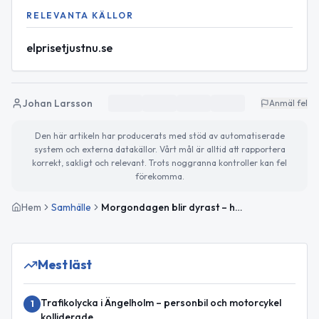
RELEVANTA KÄLLOR
elprisetjustnu.se
Johan Larsson
Anmäl fel
Den här artikeln har producerats med stöd av automatiserade
system och externa datakällor. Vårt mål är alltid att rapportera
korrekt, sakligt och relevant. Trots noggranna kontroller kan fel
förekomma.
Hem
Samhälle
Morgondagen blir dyrast – högsta elpriset i perioden i Ängelholm (1,36 SEK/kWh)
Mest läst
Trafikolycka i Ängelholm – personbil och motorcykel
1
kolliderade