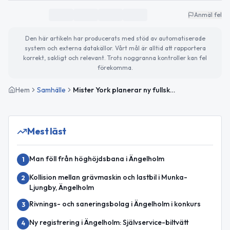
Anmäl fel
Den här artikeln har producerats med stöd av automatiserade
system och externa datakällor. Vårt mål är alltid att rapportera
korrekt, sakligt och relevant. Trots noggranna kontroller kan fel
förekomma.
Hem
Samhälle
Mister York planerar ny fullskalig restaurang med drive-thru i Ängelholm
Mest läst
Man föll från höghöjdsbana i Ängelholm
1
Kollision mellan grävmaskin och lastbil i Munka-
2
Ljungby, Ängelholm
Rivnings- och saneringsbolag i Ängelholm i konkurs
3
Ny registrering i Ängelholm: Självservice-biltvätt
4