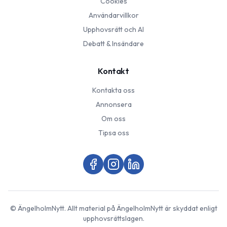
Cookies
Användarvillkor
Upphovsrätt och AI
Debatt & Insändare
Kontakt
Kontakta oss
Annonsera
Om oss
Tipsa oss
©
ÄngelholmNytt
. Allt material på
ÄngelholmNytt
är skyddat enligt
upphovsrättslagen.