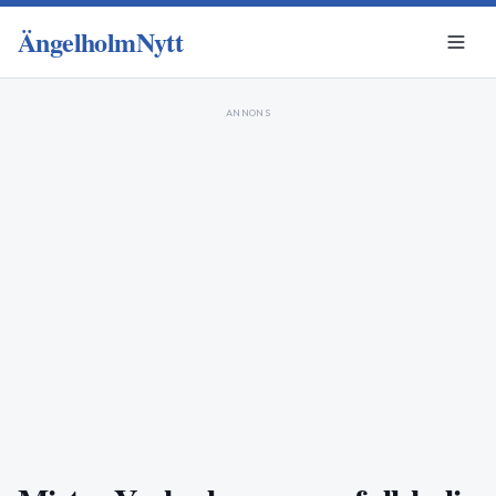
ÄngelholmNytt
ANNONS