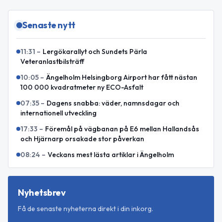
Senaste nytt
11:31
–
Lergökarallyt och Sundets Pärla
Veteranlastbilsträff
10:05
–
Ängelholm Helsingborg Airport har fått nästan
100 000 kvadratmeter ny ECO-Asfalt
07:35
–
Dagens snabba: väder, namnsdagar och
internationell utveckling
17:33
–
Föremål på vägbanan på E6 mellan Hallandsås
och Hjärnarp orsakade stor påverkan
08:24
–
Veckans mest lästa artiklar i Ängelholm
Nyhetsbrev
Få de senaste nyheterna direkt i din inkorg.