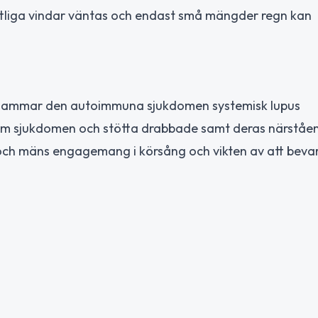
måttliga vindar väntas och endast små mängder regn kan
ksammar den autoimmuna sjukdomen systemisk lupus
 om sjukdomen och stötta drabbade samt deras närståe
 och mäns engagemang i körsång och vikten av att beva