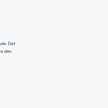
nde. Det
ra den