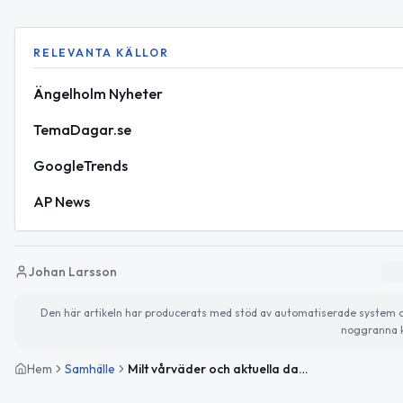
RELEVANTA KÄLLOR
Ängelholm Nyheter
TemaDagar.se
GoogleTrends
AP News
Johan Larsson
Den här artikeln har producerats med stöd av automatiserade system och 
noggranna k
Hem
Samhälle
Milt vårväder och aktuella dagar i fokus