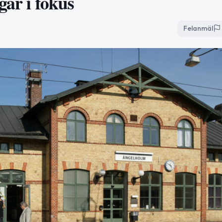
gar i fokus
Felanmäl