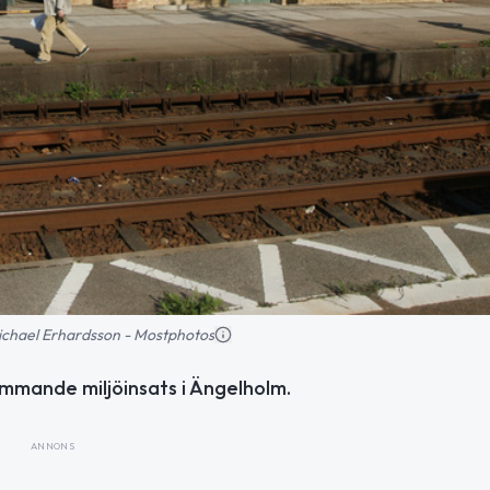
 Michael Erhardsson - Mostphotos
mmande miljöinsats i Ängelholm.
ANNONS