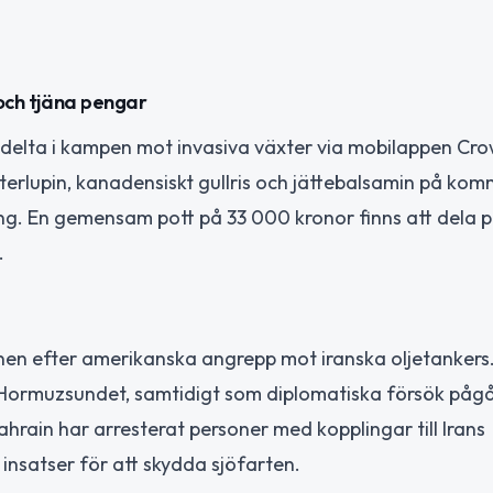
ch tjäna pengar
 delta i kampen mot invasiva växter via mobilappen Cr
rlupin, kanadensiskt gullris och jättebalsamin på ko
ning. En gemensam pott på 33 000 kronor finns att dela p
.
onen efter amerikanska angrepp mot iranska oljetankers
 Hormuzsundet, samtidigt som diplomatiska försök pågå
ahrain har arresterat personer med kopplingar till Irans
 insatser för att skydda sjöfarten.