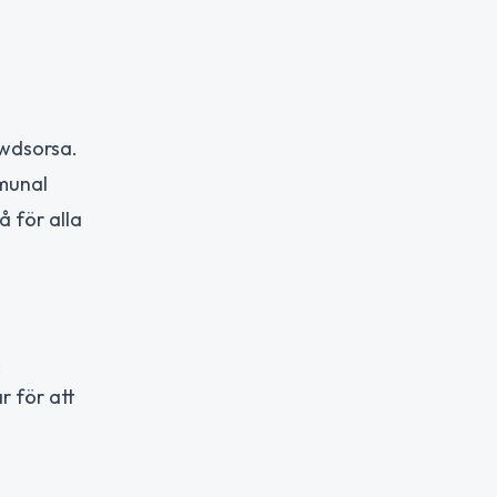
owdsorsa.
mmunal
å för alla
.
r för att