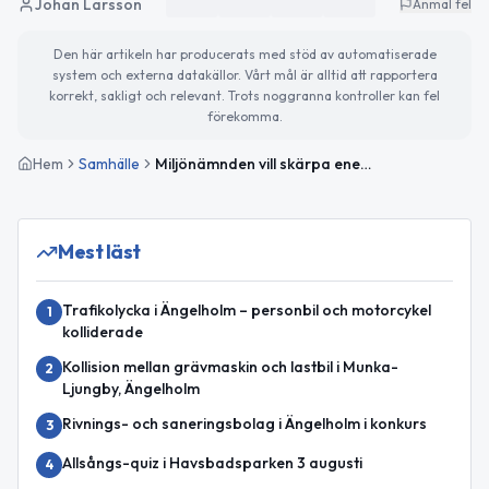
Johan Larsson
Anmäl fel
Den här artikeln har producerats med stöd av automatiserade
system och externa datakällor. Vårt mål är alltid att rapportera
korrekt, sakligt och relevant. Trots noggranna kontroller kan fel
förekomma.
Hem
Samhälle
Miljönämnden vill skärpa energi- och klimatplanen
Mest läst
Trafikolycka i Ängelholm – personbil och motorcykel
1
kolliderade
Kollision mellan grävmaskin och lastbil i Munka-
2
Ljungby, Ängelholm
Rivnings- och saneringsbolag i Ängelholm i konkurs
3
Allsångs-quiz i Havsbadsparken 3 augusti
4