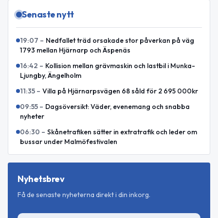
Senaste nytt
19:07
–
Nedfallet träd orsakade stor påverkan på väg
1793 mellan Hjärnarp och Äspenäs
16:42
–
Kollision mellan grävmaskin och lastbil i Munka-
Ljungby, Ängelholm
11:35
–
Villa på Hjärnarpsvägen 68 såld för 2 695 000kr
09:55
–
Dagsöversikt: Väder, evenemang och snabba
nyheter
06:30
–
Skånetrafiken sätter in extratrafik och leder om
bussar under Malmöfestivalen
Nyhetsbrev
Få de senaste nyheterna direkt i din inkorg.