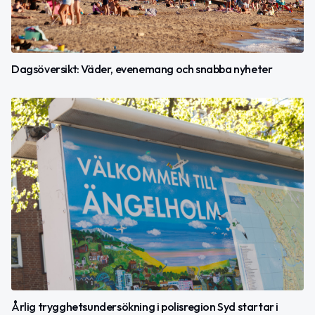
Dagsöversikt: Väder, evenemang och snabba nyheter
Årlig trygghetsundersökning i polisregion Syd startar i