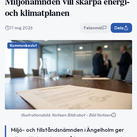
Miljönämnden vill skärpa energi-
och klimatplanen
17 maj 2026
Felanmäl
Dela
Kommunbeslut
Illustrationsbild: Notisen Bildrobot - Bild Notisen
Miljö- och tillståndsnämnden i Ängelholm ger