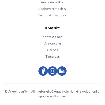
Användarvillkor
Upphovsrätt och AI
Debatt & Insändare
Kontakt
Kontakta oss
Annonsera
Om oss
Tipsa oss
©
ÄngelholmNytt
. Allt material på
ÄngelholmNytt
är skyddat enligt
upphovsrättslagen.