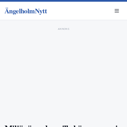
ÄngelholmNytt
ANNONS