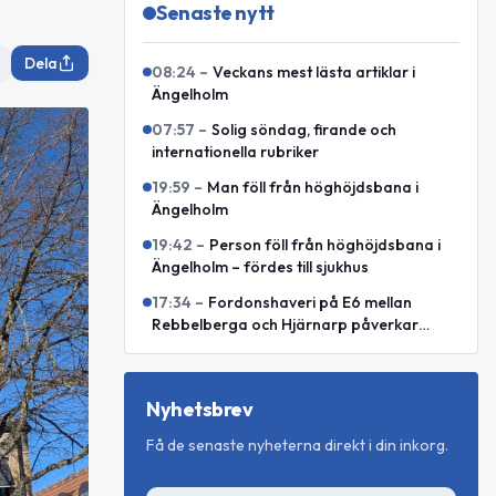
Senaste nytt
Dela
08:24
–
Veckans mest lästa artiklar i
Ängelholm
07:57
–
Solig söndag, firande och
internationella rubriker
19:59
–
Man föll från höghöjdsbana i
Ängelholm
19:42
–
Person föll från höghöjdsbana i
Ängelholm – fördes till sjukhus
17:34
–
Fordonshaveri på E6 mellan
Rebbelberga och Hjärnarp påverkar
trafiken
Nyhetsbrev
Få de senaste nyheterna direkt i din inkorg.