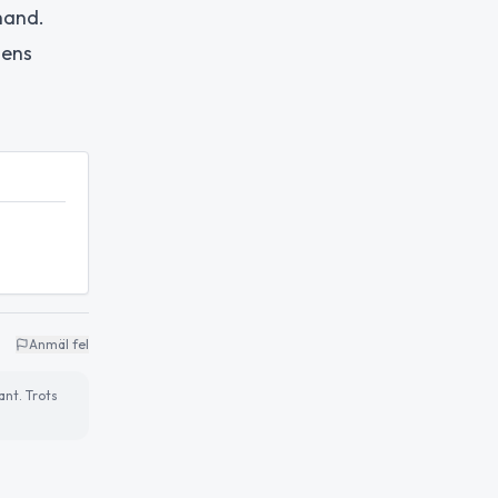
hand.
nens
Anmäl fel
ant. Trots