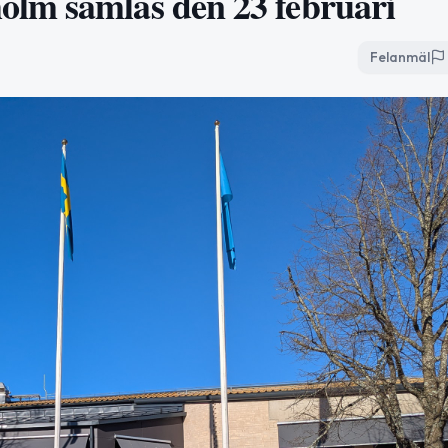
lm samlas den 23 februari
Felanmäl