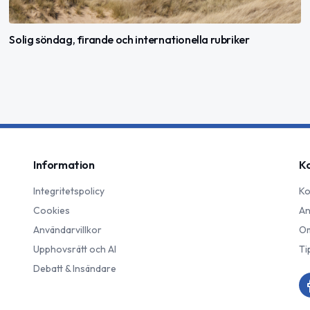
Solig söndag, firande och internationella rubriker
Information
K
Integritetspolicy
Ko
Cookies
An
Användarvillkor
Om
Upphovsrätt och AI
Ti
Debatt & Insändare