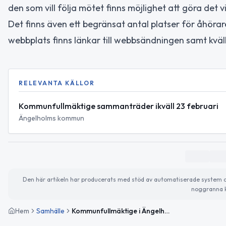
den som vill följa mötet finns möjlighet att göra det
Det finns även ett begränsat antal platser för åhöra
webbplats finns länkar till webbsändningen samt kväl
RELEVANTA KÄLLOR
Kommunfullmäktige sammanträder ikväll 23 februari
Ängelholms kommun
Den här artikeln har producerats med stöd av automatiserade system och 
noggranna k
Hem
Samhälle
Kommunfullmäktige i Ängelholm samlas den 23 februari