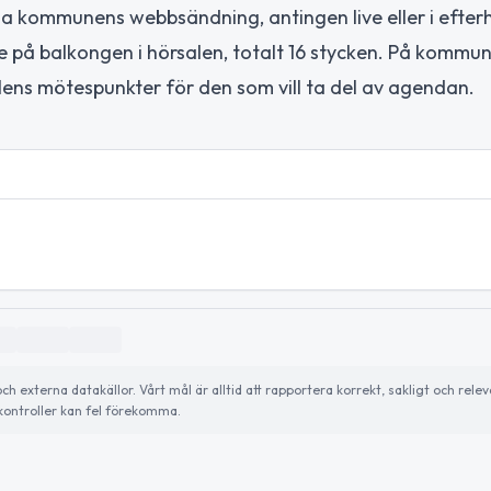
 via kommunens webbsändning, antingen live eller i efter
re på balkongen i hörsalen, totalt 16 stycken. På kommu
lens mötespunkter för den som vill ta del av agendan.
externa datakällor. Vårt mål är alltid att rapportera korrekt, sakligt och relev
ontroller kan fel förekomma.