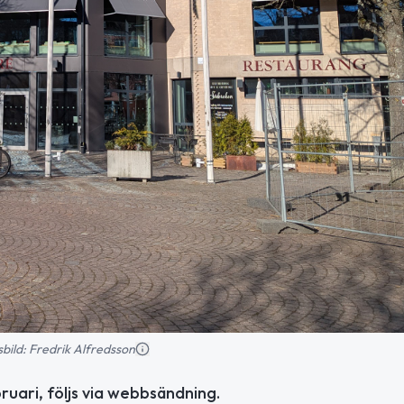
nsbild: Fredrik Alfredsson
uari, följs via webbsändning.