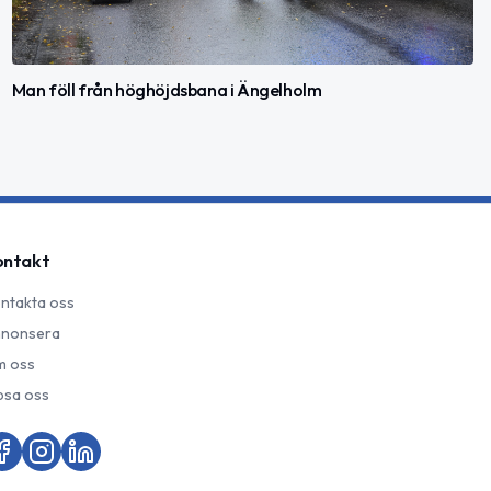
Man föll från höghöjdsbana i Ängelholm
ontakt
ntakta oss
nonsera
 oss
psa oss