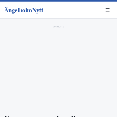
ÄngelholmNytt
ANNONS