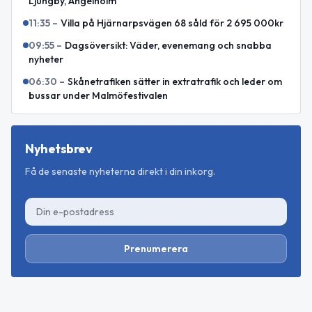
Ljungby, Ängelholm
11:35
–
Villa på Hjärnarpsvägen 68 såld för 2 695 000kr
09:55
–
Dagsöversikt: Väder, evenemang och snabba
nyheter
06:30
–
Skånetrafiken sätter in extratrafik och leder om
bussar under Malmöfestivalen
Nyhetsbrev
Få de senaste nyheterna direkt i din inkorg.
Prenumerera