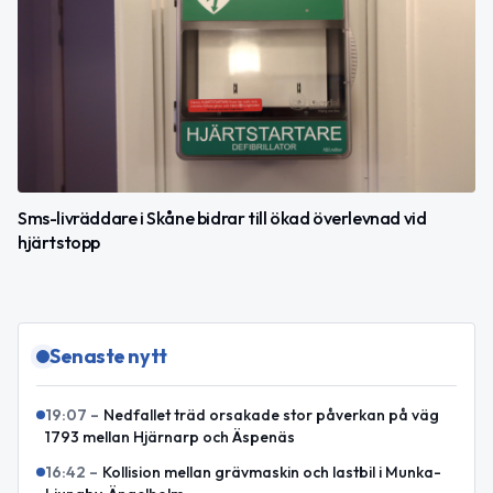
Sms-livräddare i Skåne bidrar till ökad överlevnad vid
hjärtstopp
Senaste nytt
19:07
–
Nedfallet träd orsakade stor påverkan på väg
1793 mellan Hjärnarp och Äspenäs
16:42
–
Kollision mellan grävmaskin och lastbil i Munka-