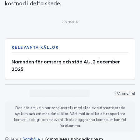
kostnad i detta skede.
ANNONS
RELEVANTA KÄLLOR
Nämnden för omsorg och stöd AU, 2 december
2025
Anmäl fel
Den här artikeln har producerats med stöd av automatiserade
system och externa datakällor. Vårt mål är alltid att rapportera
korrekt, sakligt och relevant. Trots noggranna kontroller kan fel
förekomma.
Hem
Samhälle
Kommunen upphandlar ny matleverantör till hemtjänsten