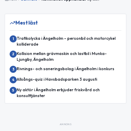
Mest läst
Trafikolycka i Ängelholm – personbil och motorcykel
1
kolliderade
Kollision mellan grävmaskin och lastbil i Munka-
2
Ljungby, Ängelholm
Rivnings- och saneringsbolag i Ängelholm i konkurs
3
Allsångs-quiz i Havsbadsparken 3 augusti
4
Ny aktör i Ängelholm erbjuder friskvård och
5
konsulttjänster
ANNONS