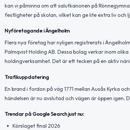
kan vi påminna om att salutkanonen på Rönnegymnas
festligheter på skolan, vilket kan ge lite extra liv och l
Nyföretagande i Ängelholm
Flera nya företag har nyligen registrerats i Ängelhol
Palmqvist Holding AB. Dessa bolag verkar inom olik
holdingverksamhet. Det är ett tecken på en aktiv när
Trafikuppdatering
En brand i fordon på väg 1771 mellan Ausås Kyrka oc
händelsen är nu avslutad och vägen är öppen igen. Det
Trendar på Google Search just nu:
Körslaget final 2026