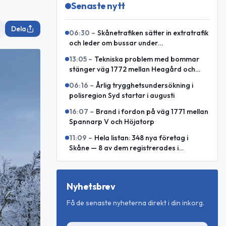
Senaste nytt
Dela
06:30
–
Skånetrafiken sätter in extratrafik
och leder om bussar under
Malmöfestivalen
13:05
–
Tekniska problem med bommar
stänger väg 1772 mellan Heagård och
Björnekulla hed
06:16
–
Årlig trygghetsundersökning i
polisregion Syd startar i augusti
16:07
–
Brand i fordon på väg 1771 mellan
Spannarp V och Höjatorp
11:09
–
Hela listan: 348 nya företag i
Skåne — 8 av dem registrerades i
kommunen i juli 2026
Nyhetsbrev
Få de senaste nyheterna direkt i din inkorg.