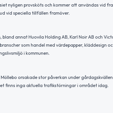
iet nyligen provsköts och kommer att användas vid fr
jud vid speciella tillfällen framöver.
m, bland annat Huovila Holding AB, Karl Noir AB och Vict
a branscher som handel med värdepapper, kläddesign o
ingslivsmiljö i kommunen.
h Möllebo orsakade stor påverkan under gårdagskvällen
 finns inga aktuella trafikstörningar i området idag.