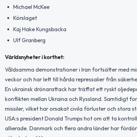
Michael McKee
Körslaget
Kaj Hake Kungsbacka
Ulf Granberg
Världsnyheter i korthet:
Våldsamma demonstrationer i Iran fortsätter med min
veckor och har lett till hårda repressalier från säkerh
En ukrainsk drönarattack har träffat ett ryskt oljede
konflikten mellan Ukraina och Ryssland. Samtidigt f
missiler, vilket har orsakat civila förluster och stora st
USA:s president Donald Trumps hot om att ta kontro
allierade. Danmark och flera andra länder har fördö