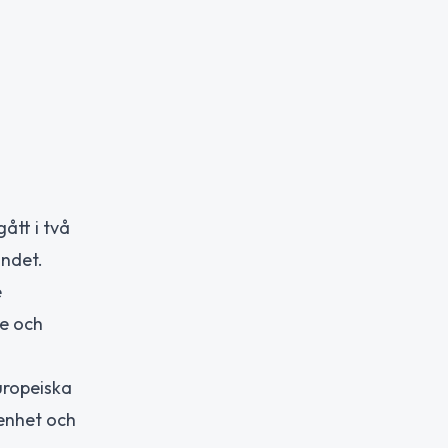
ått i två
andet.
e
re och
uropeiska
 enhet och