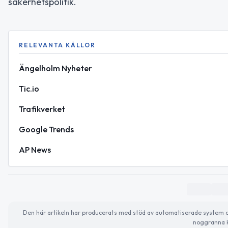
säkerhetspolitik.
RELEVANTA KÄLLOR
Ängelholm Nyheter
Tic.io
Trafikverket
Google Trends
AP News
Den här artikeln har producerats med stöd av automatiserade system och 
noggranna k