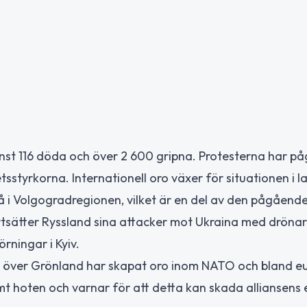
st 116 döda och över 2 600 gripna. Protesterna har påg
etsstyrkorna. Internationell oro växer för situationen i l
på i Volgogradregionen, vilket är en del av den pågåend
ortsätter Ryssland sina attacker mot Ukraina med dröna
örningar i Kyiv.
ll över Grönland har skapat oro inom NATO och bland e
mt hoten och varnar för att detta kan skada alliansens