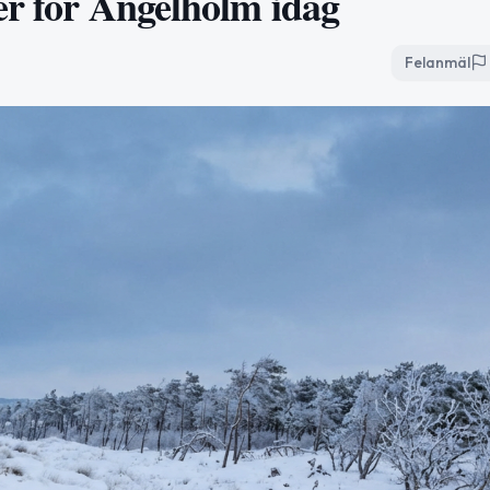
er för Ängelholm idag
Felanmäl