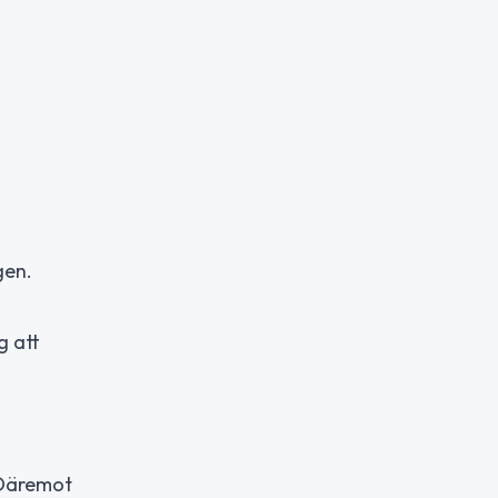
gen.
g att
. Däremot