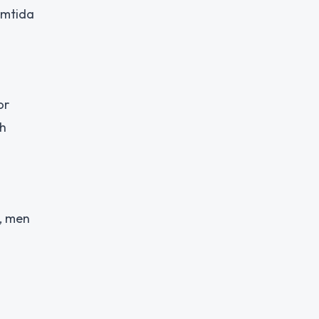
amtida
or
ch
, men