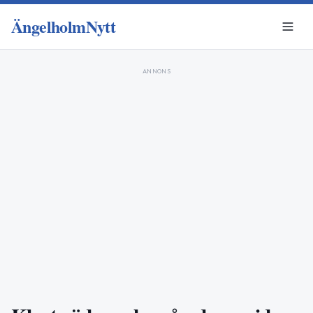
ÄngelholmNytt
ANNONS