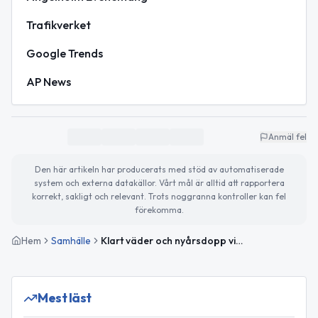
Trafikverket
Google Trends
AP News
Anmäl fel
Den här artikeln har producerats med stöd av automatiserade
system och externa datakällor. Vårt mål är alltid att rapportera
korrekt, sakligt och relevant. Trots noggranna kontroller kan fel
förekomma.
Hem
Samhälle
Klart väder och nyårsdopp vid Klitterhus – planera för helgens evenemang
Mest läst