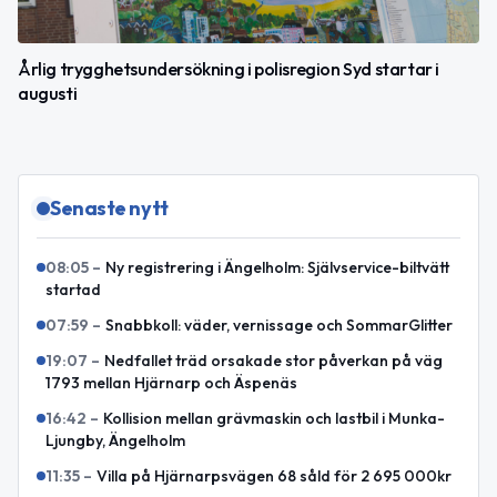
Årlig trygghetsundersökning i polisregion Syd startar i
augusti
Senaste nytt
08:05
–
Ny registrering i Ängelholm: Självservice-biltvätt
startad
07:59
–
Snabbkoll: väder, vernissage och SommarGlitter
19:07
–
Nedfallet träd orsakade stor påverkan på väg
1793 mellan Hjärnarp och Äspenäs
16:42
–
Kollision mellan grävmaskin och lastbil i Munka-
Ljungby, Ängelholm
11:35
–
Villa på Hjärnarpsvägen 68 såld för 2 695 000kr