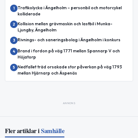
Trafikolycka i Ängelholm – personbil och motorcykel
1
kolliderade
Kollision mellan grävmaskin och lastbil i Munka-
2
Ljungby, Ängelholm
Rivnings- och saneringsbolag i Ängelholm i konkurs
3
Brand i fordon på väg 1771 mellan Spannarp V och
4
Höjatorp
Nedfallet träd orsakade stor påverkan på väg 1793
5
mellan Hjärnarp och Äspenäs
ANNONS
Fler artiklar i
Samhälle