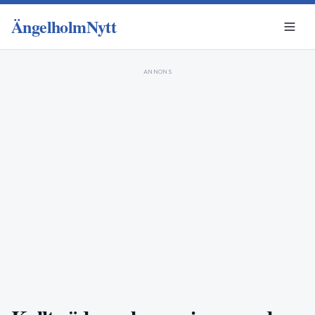
ÄngelholmNytt
ANNONS