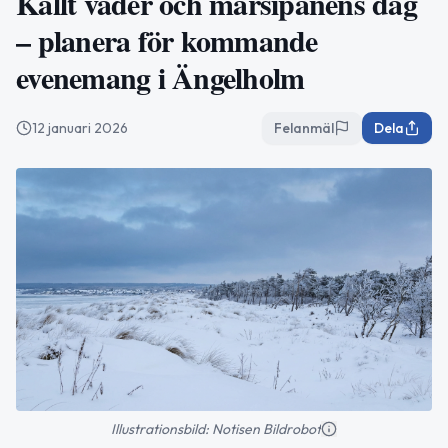
Kallt väder och marsipanens dag
– planera för kommande
evenemang i Ängelholm
12 januari 2026
Felanmäl
Dela
Illustrationsbild: Notisen Bildrobot