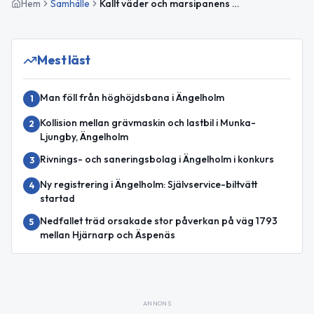
Hem
Samhälle
Kallt väder och marsipanens dag – planera för kommande evenemang i Ängelholm
Mest läst
Man föll från höghöjdsbana i Ängelholm
1
Kollision mellan grävmaskin och lastbil i Munka-
2
Ljungby, Ängelholm
Rivnings- och saneringsbolag i Ängelholm i konkurs
3
Ny registrering i Ängelholm: Självservice-biltvätt
4
startad
Nedfallet träd orsakade stor påverkan på väg 1793
5
mellan Hjärnarp och Äspenäs
ANNONS