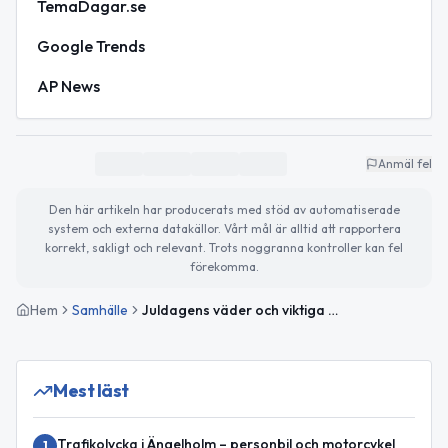
TemaDagar.se
Google Trends
AP News
Anmäl fel
Den här artikeln har producerats med stöd av automatiserade
system och externa datakällor. Vårt mål är alltid att rapportera
korrekt, sakligt och relevant. Trots noggranna kontroller kan fel
förekomma.
Hem
Samhälle
Juldagens väder och viktiga nyheter från Ängelholm och världen
Mest läst
Trafikolycka i Ängelholm – personbil och motorcykel
1