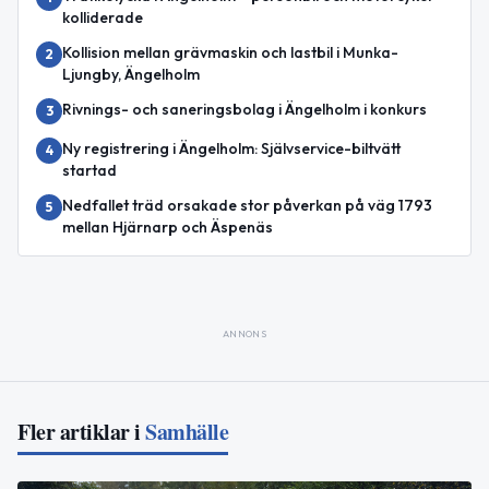
kolliderade
Kollision mellan grävmaskin och lastbil i Munka-
2
Ljungby, Ängelholm
Rivnings- och saneringsbolag i Ängelholm i konkurs
3
Ny registrering i Ängelholm: Självservice-biltvätt
4
startad
Nedfallet träd orsakade stor påverkan på väg 1793
5
mellan Hjärnarp och Äspenäs
ANNONS
Fler artiklar i
Samhälle