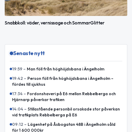
Snabbkoll: väder, vernissage och SommarGlitter
Senaste nytt
19:59
–
Man föll från höghöjdsbana i Ängelholm
19:42
–
Person föll från höghöjdsbana i Ängelholm –
fördes till sjukhus
17:34
–
Fordonshaveri på E6 mellan Rebbelberga och
Hjärnarp påverkar trafiken
14:04
–
Stillastående personbil orsakade stor påverkan
vid trafikplats Rebbelberga på E6
09:12
–
Lägenhet på Åsbogatan 48B i Ängelholm såld
för 1 600 000kr