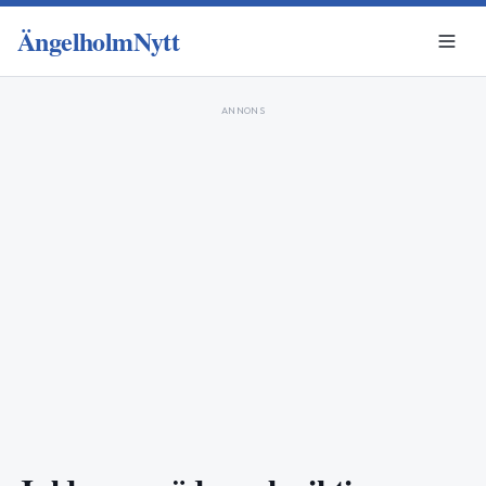
ÄngelholmNytt
ANNONS